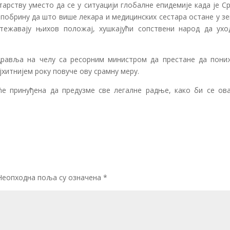
арству уместо да се у ситуацији глобалне епидемије када је С
побрину да што више лекара и медицинских сестара остане у з
ежавају њихов положај, хушкајући сопствени народ да ухо
равља на челу са ресорним министром да престане да пони
ајхитнијем року повуче ову срамну меру.
е принуђена да предузме све легалне радње, како би се ова
Неопходна поља су означена
*