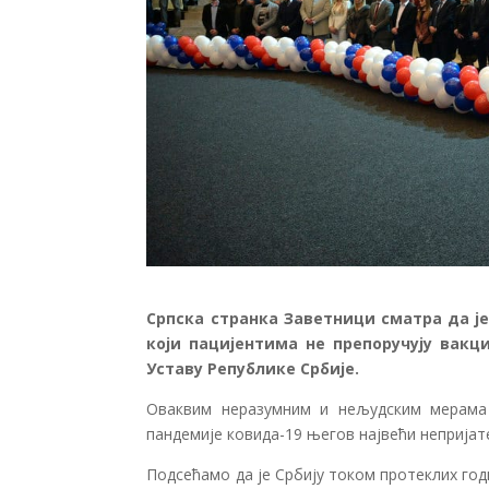
Српска странка Заветници сматра да ј
који пацијентима не препоручују вакц
Уставу Републике Србије.
Оваквим неразумним и нељудским мерама 
пандемије ковида-19 његов највећи непријат
Подсећамо да је Србију током протеклих год