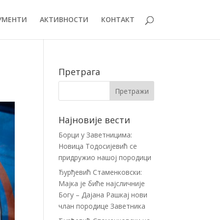
УМЕНТИ
АКТИВНОСТИ
КОНТАКТ
Претрага
Најновије вести
Борци у Заветницима:
Новица Тодосијевић се
придружио нашој породици
Ђурђевић Стаменковски:
Мајка је биће најсличније
Богу – Дајана Рашкај нови
члан породице Заветника