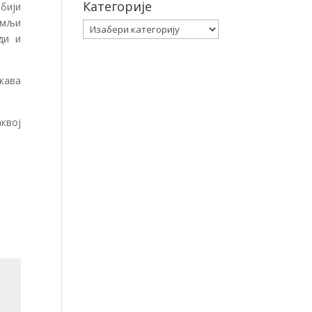
Категорије
рбији
емљи
Категорије
ди и
жава
квој