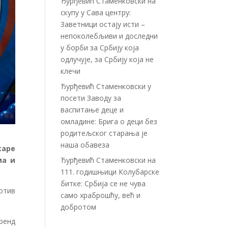
Ђурђевић Стаменковски на
скупу у Сава центру:
Заветници остају исти –
непоколебљиви и доследни
у борби за Србију која
одлучује, за Србију која не
клечи
Ђурђевић Стаменковски у
посети Заводу за
васпитање деце и
омладине: Брига о деци без
родитељског старања је
наша обавеза
каре
Ђурђевић Стаменковски на
ма и
111. годишњици Колубарске
битке: Србија се не чува
отив
само храброшћу, већ и
добротом
тренд