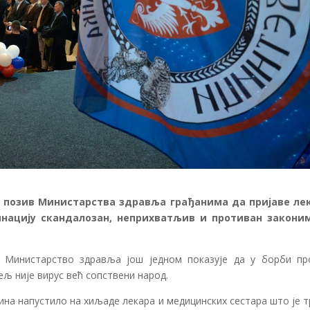
е позив Министарства здравља грађанима да пријаве ле
инацију скандалозан, неприхватљив и противан закони
Министарство здравља још једном показује да у борби пр
ељ није вирус већ сопствени народ.
ина напустило на хиљаде лекара и медицинских сестара што је 