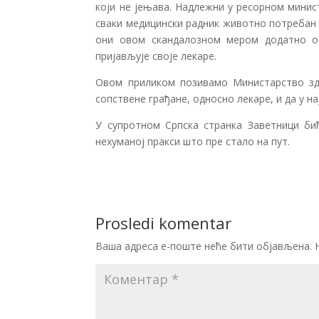
који не јењава. Надлежни у ресорном минист
сваки медицински радник животно потребан 
они овом скандалозном мером додатно от
пријављује своје лекаре.
Овом приликом позивамо Министарство зд
сопствене грађане, односно лекаре, и да у н
У супротном Српска странка Заветници бић
нехуманој пракси што пре стало на пут.
Prosledi komentar
Ваша адреса е-поште неће бити објављена.