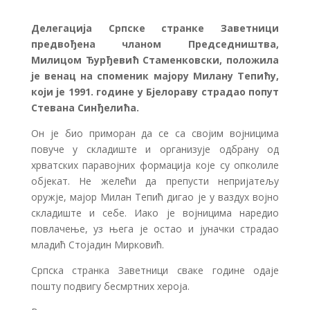
Делегација Српске странке Заветници
предвођена чланом Председништва,
Милицом Ђурђевић Стаменковски, положила
је венац на споменик мајору Милану Тепићу,
који је 1991. године у Бјелораву страдао попут
Стевана Синђелића.
Он је био приморан да се са својим војницима
повуче у складиште и организује одбрану од
хрватских паравојних формација које су опколиле
објекат. Не желећи да препусти непријатељу
оружје, мајор Милан Тепић дигао је у ваздух војно
складиште и себе. Иако је војницима наредио
повлачење, уз њега је остао и јуначки страдао
младић Стојадин Мирковић.
Српска странка Заветници сваке године одаје
пошту подвигу бесмртних хероја.