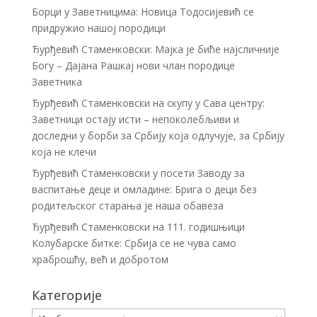
Борци у Заветницима: Новица Тодосијевић се
придружио нашој породици
Ђурђевић Стаменковски: Мајка је биће најсличније
Богу – Дајана Рашкај нови члан породице
Заветника
Ђурђевић Стаменковски на скупу у Сава центру:
Заветници остају исти – непоколебљиви и
доследни у борби за Србију која одлучује, за Србију
која не клечи
Ђурђевић Стаменковски у посети Заводу за
васпитање деце и омладине: Брига о деци без
родитељског старања је наша обавеза
Ђурђевић Стаменковски на 111. годишњици
Колубарске битке: Србија се не чува само
храброшћу, већ и добротом
Категорије
Категорије