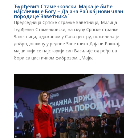
Ђурђевић Стаменковски: Мајка је биће
најсличније Богу – Дајана Рашкај нови члан
породице Заветника
Председница Српске странке Заветници, Милица
Ђурђевић Стаменковски, на скупу Српске странке
Заветници, одржаном у Сава центру, пожелела је
добродошлицу у редове Заветника Дајани Рашкај,
мајци чији се најстарији син Василије од рођења
бори са цистичном фиброзом. „Мајка...