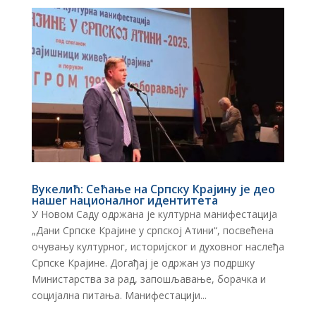
Вукелић: Сећање на Српску Крајину је део
нашег националног идентитета
У Новом Саду одржана је културна манифестација
„Дани Српске Крајине у српској Атини“, посвећена
очувању културног, историјског и духовног наслеђа
Српске Крајине. Догађај је одржан уз подршку
Министарства за рад, запошљавање, борачка и
социјална питања. Манифестацији...