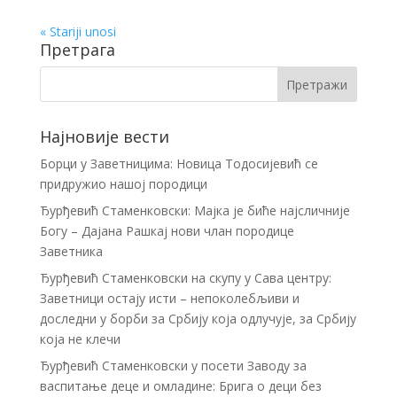
« Stariji unosi
Претрага
Најновије вести
Борци у Заветницима: Новица Тодосијевић се
придружио нашој породици
Ђурђевић Стаменковски: Мајка је биће најсличније
Богу – Дајана Рашкај нови члан породице
Заветника
Ђурђевић Стаменковски на скупу у Сава центру:
Заветници остају исти – непоколебљиви и
доследни у борби за Србију која одлучује, за Србију
која не клечи
Ђурђевић Стаменковски у посети Заводу за
васпитање деце и омладине: Брига о деци без