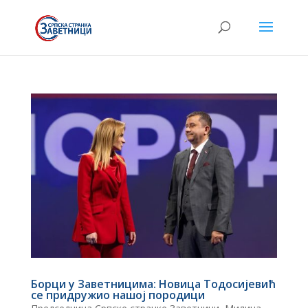
Борци у Заветницима: Новица Тодосијевић
се придружио нашој породици