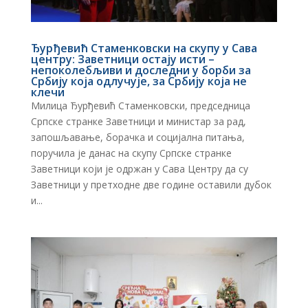
Ђурђевић Стаменковски на скупу у Сава
центру: Заветници остају исти –
непоколебљиви и доследни у борби за
Србију која одлучује, за Србију која не
клечи
Милица Ђурђевић Стаменковски, председница
Српске странке Заветници и министар за рад,
запошљавање, борачка и социјална питања,
поручила је данас на скупу Српске странке
Заветници који је одржан у Сава Центру да су
Заветници у претходне две године оставили дубок
и...