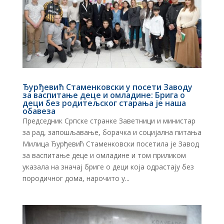
Ђурђевић Стаменковски у посети Заводу
за васпитање деце и омладине: Брига о
деци без родитељског старања је наша
обавеза
Председник Српске странке Заветници и министар
за рад, запошљавање, борачка и социјална питања
Милица Ђурђевић Стаменковски посетила је Завод
за васпитање деце и омладине и том приликом
указала на значај бриге о деци која одрастају без
породичног дома, нарочито у...