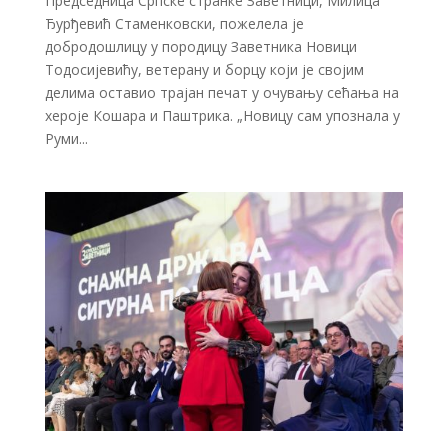
Председница Српске странке Заветници, Милица
Ђурђевић Стаменковски, пожелела је
добродошлицу у породицу Заветника Новици
Тодосијевићу, ветерану и борцу који је својим
делима оставио трајан печат у очувању сећања на
хероје Кошара и Паштрика. „Новицу сам упознала у
Руми...