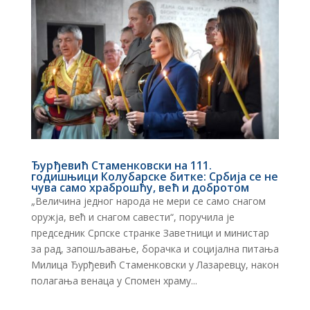
Ђурђевић Стаменковски на 111.
годишњици Колубарске битке: Србија се не
чува само храброшћу, већ и добротом
„Величина једног народа не мери се само снагом
оружја, већ и снагом савести“, поручила је
председник Српске странке Заветници и министар
за рад, запошљавање, борачка и социјална питања
Милица Ђурђевић Стаменковски у Лазаревцу, након
полагања венаца у Спомен храму...