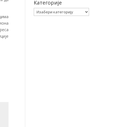
Категорије
Категорије
цима
иона
реса
уције