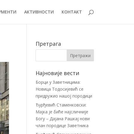
УМЕНТИ
АКТИВНОСТИ
КОНТАКТ
И
Претрага
Најновије вести
Борци у Заветницима:
Новица Тодосијевић се
придружио нашој породици
Ђурђевић Стаменковски:
Мајка је биће најсличније
Богу – Дајана Рашкај нови
члан породице Заветника