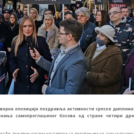
ворна опозиција поздравља активности српске диплома
знања самопроглашеног Косова од стране четири др
а ће државни органи наставити са деловањем на том колосеку 