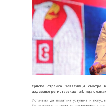
Српска странка Заветници сматра н
издавање регистарских таблица с ознак
Истичемо да политика уступака и попуш
Бриселских споразума наноси непоправљиву