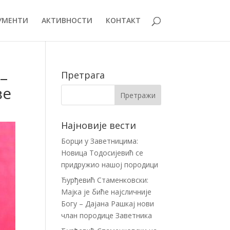
УМЕНТИ
АКТИВНОСТИ
КОНТАКТ
–
Претрага
ве
Најновије вести
Борци у Заветницима:
Новица Тодосијевић се
придружио нашој породици
Ђурђевић Стаменковски:
Мајка је биће најсличније
Богу – Дајана Рашкај нови
члан породице Заветника