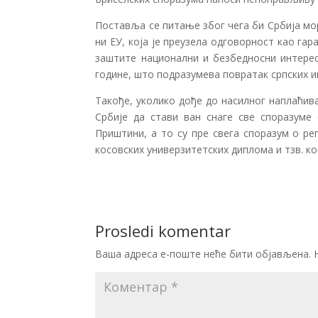
Поставља се питање због чега би Србија мо
ни ЕУ, која је преузела одговорност као га
заштите национални и безбедносни интерес
године, што подразумева повратак српских и
Такође, уколико дође до насилног наплаћив
Србије да стави ван снаге све споразуме 
Приштини, а то су пре свега споразум о р
косовских универзитетских диплома и тзв. к
Prosledi komentar
Ваша адреса е-поште неће бити објављена.