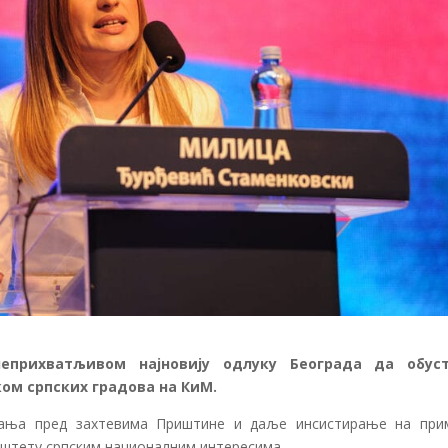
еприхватљивом најновију одлуку Београда да обус
ом српских градова на КиМ.
тања пред захтевима Приштине и даље инсистирање на при
 штету српским националним интересима.