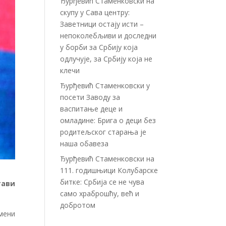
Ђурђевић Стаменковски на
скупу у Сава центру:
Заветници остају исти –
непоколебљиви и доследни
у борби за Србију која
одлучује, за Србију која не
клечи
Ђурђевић Стаменковски у
посети Заводу за
васпитање деце и
омладине: Брига о деци без
родитељског старања је
наша обавеза
Ђурђевић Стаменковски на
111. годишњици Колубарске
битке: Србија се не чува
тави
само храброшћу, већ и
добротом
мени