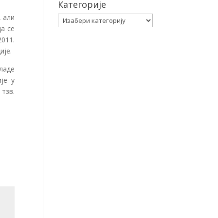
Категорије
, али
Категорије
да се
011.
ије.
ладе
је у
тзв.