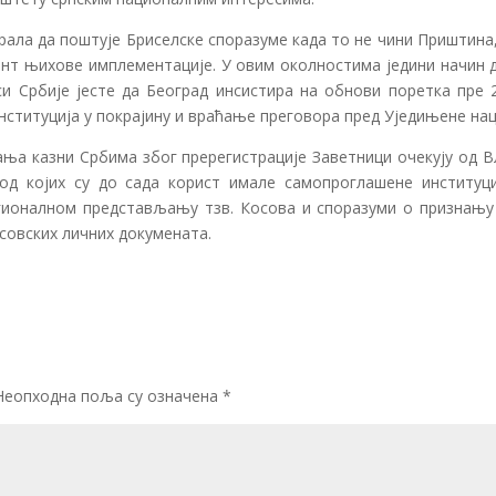
рала да поштује Бриселске споразуме када то не чини Приштина
рант њихове имплементације. У овим околностима једини начин 
и Србије јесте да Београд инсистира на обнови поретка пре 2
нституција у покрајину и враћање преговора пред Уједињене нац
ања казни Србима због пререгистрације Заветници очекују од В
од којих су до сада корист имале самопроглашене институци
егионалном представљању тзв. Косова и споразуми о признању 
осовских личних докумената.
Неопходна поља су означена
*