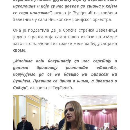
идеолошке и које су нас довеле до стања у којем
се сада налазимо“
, рекла је Ђурђевић на трибини
Заветника у сали Нишког симфонијског оркестра.
Она је подсетила да је Српска странка Заветници
једина странка која самостално излази на изборе
зато што чланови те странке желе да буду своји на
своме.
„Многима који покушавају да нас сврстају и
данима пришивају различите етикете,
поручујемо да се не бавимо ни Ђиласом ни
Вучићем. Превише се прича о њима, а премало о
Србији
“, изјавила је Ђурђевић.