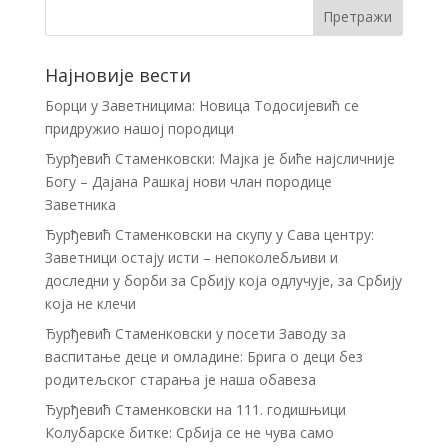
Најновије вести
Борци у Заветницима: Новица Тодосијевић се
придружио нашој породици
Ђурђевић Стаменковски: Мајка је биће најсличније
Богу – Дајана Рашкај нови члан породице
Заветника
Ђурђевић Стаменковски на скупу у Сава центру:
Заветници остају исти – непоколебљиви и
доследни у борби за Србију која одлучује, за Србију
која не клечи
Ђурђевић Стаменковски у посети Заводу за
васпитање деце и омладине: Брига о деци без
родитељског старања је наша обавеза
Ђурђевић Стаменковски на 111. годишњици
Колубарске битке: Србија се не чува само