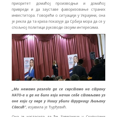
приоритет домаћој производњи и домаћој
привреди и да зауставе фаворизовање страних
инвеститора. Говорећи о ситуацији у Украјини, она
је рекла да та криза показује да Србија мора да се у
спољној политици руководи својим интересима.
„Ми немамо разлога да се сврстамо на страну
НАТО-а и да на било који начин себе стављамо уз
оне који су овде у Нишу убили трудницу Љиљану
Спасић“
, изјавила је Ђурђевић.
Она је нагласила да ће Заветници у Скупштини