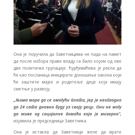
Она је поручила да Заветницима не пада на памет
да после избора праве владу са било којом од ове
две политичке групације. Ђурђевићева је рекла да
ће као посланица иницирати доношење закона који
ће заштити мајке и родитеље деце која имају
сметње у развоју.
„Њима мора да се омогући плата, јер је неопходно
да 24 сата дневно буду уз своју децу. Они не могу
да живе од социјалне помоћи која је мизерна“,
изјавила је председница Заветника.
Она је истакла да Заветници желе да врате