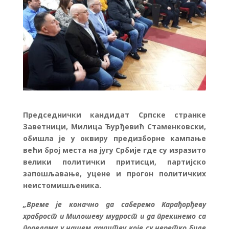
Председнички кандидат Српске странке
Заветници, Милица Ђурђевић Стаменковски,
обишла је у оквиру предизборне кампање
већи број места на југу Србије где су изразито
велики политички притисци, партијско
запошљавање, уцене и прогон политичких
неистомишљеника.
„Време је коначно да саберемо Карађорђеву
храброст и Милошеву мудрост и да прекинемо са
поделама у нашем друштву које су неретко биле