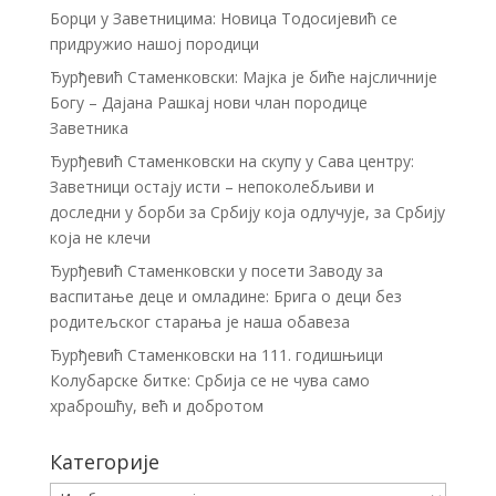
Борци у Заветницима: Новица Тодосијевић се
придружио нашој породици
Ђурђевић Стаменковски: Мајка је биће најсличније
Богу – Дајана Рашкај нови члан породице
Заветника
Ђурђевић Стаменковски на скупу у Сава центру:
Заветници остају исти – непоколебљиви и
доследни у борби за Србију која одлучује, за Србију
која не клечи
Ђурђевић Стаменковски у посети Заводу за
васпитање деце и омладине: Брига о деци без
родитељског старања је наша обавеза
Ђурђевић Стаменковски на 111. годишњици
Колубарске битке: Србија се не чува само
храброшћу, већ и добротом
Категорије
Категорије