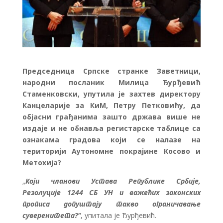
Председница Српске странке Заветници,
народни посланик Милица Ђурђевић
Стаменковски, упутила је захтев директору
Канцеларије за КиМ, Петру Петковићу, да
објасни грађанима зашто држава више не
издаје и не обнавља регистарске таблице са
ознакама градова који се налазе на
територији Аутономне покрајине Косово и
Метохија?
„
Који чланови Устава Републике Србије,
Резолуције 1244 СБ УН и важећих законских
прописа допуштају такво ограничавање
суверенитета?“
, упитала је Ђурђевић.