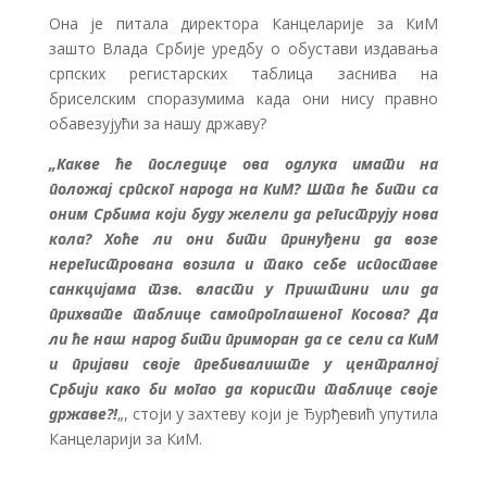
Она је питала директора Канцеларије за КиМ
зашто Влада Србије уредбу о обустави издавања
српских регистарских таблица заснива на
бриселским споразумима када они нису правно
обавезујући за нашу државу?
„Какве ће последице ова одлука имати на
положај српског народа на КиМ? Шта ће бити са
оним Србима који буду желели да региструју нова
кола? Хоће ли они бити принуђени да возе
нерегистрована возила и тако себе испоставе
санкцијама тзв. власти у Приштини или да
прихвате таблице самопроглашеног Косова? Да
ли ће наш народ бити приморан да се сели са КиМ
и пријави своје пребивалиште у централној
Србији како би могао да користи таблице своје
државе?!
„, стоји у захтеву који је Ђурђевић упутила
Канцеларији за КиМ.