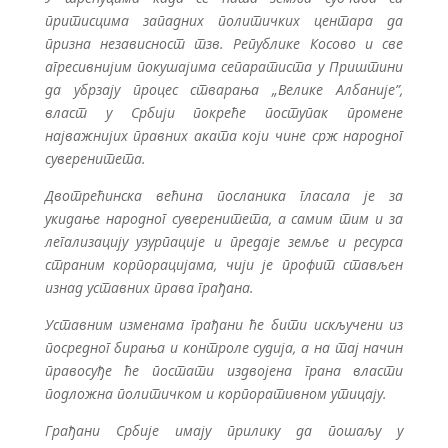
притисцима западних политичких центара да
призна независност тзв. Републике Косово и све
агресивнијим покушајима сепаратиста у Приштини
да убрзају процес стварања „Велике Албаније”,
власт у Србији покреће поступак промене
најважнијих правних аката који чине срж народног
суверенитета.
Двотрећинска већина посланика гласала је за
укидање народног суверенитета, а самим тим и за
легализацију узурпације и предаје земље и ресурса
страним корпорацијама, чији је профит стављен
изнад уставних права грађана.
Уставним изменама грађани ће бити искључени из
посредног бирања и контроле судија, а на тај начин
правосуђе ће постати издвојена грана власти
подложна политичком и корпоративном утицају.
Грађани Србије имају прилику да пошаљу у