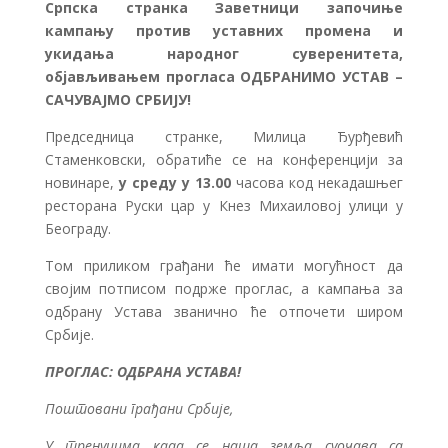
Српска странка Заветници започиње
кампању против уставних промена и
укидања народног суверенитета,
објављивањем прогласа ОДБРАНИМО УСТАВ –
САЧУВАЈМО СРБИЈУ!
Председница странке, Милица Ђурђевић
Стаменковски, обратиће се на конференцији за
новинаре,
у среду у 13.00
часова код некадашњег
ресторана Руски цар у Кнез Михаиловој улици у
Београду.
Том приликом грађани ће имати могућност да
својим потписом подрже проглас, а кампања за
одбрану Устава званично ће отпочети широм
Србије.
ПРОГЛАС: ОДБРАНА УСТАВА!
Поштовани грађани Србије,
У тренуцима када се наша земља суочава са