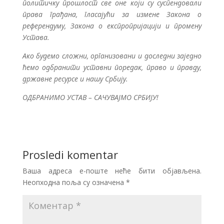
политичку прошлост све оне који су суспендовали
права грађана, гласајући за измене Закона о
референдуму, Закона о експропријацији и промену
Устава.
Ако будемо сложни, организовани и доследни заједно
ћемо одбранити уставни поредак, право и правду,
државне ресурсе и нашу Србију.
ОДБРАНИМО УСТАВ – САЧУВАЈМО СРБИЈУ!
Prosledi komentar
Ваша адреса е-поште неће бити објављена.
Неопходна поља су означена
*