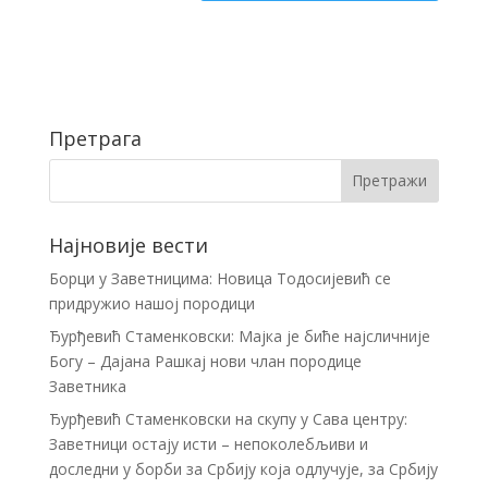
Претрага
Најновије вести
Борци у Заветницима: Новица Тодосијевић се
придружио нашој породици
Ђурђевић Стаменковски: Мајка је биће најсличније
Богу – Дајана Рашкај нови члан породице
Заветника
Ђурђевић Стаменковски на скупу у Сава центру:
Заветници остају исти – непоколебљиви и
доследни у борби за Србију која одлучује, за Србију