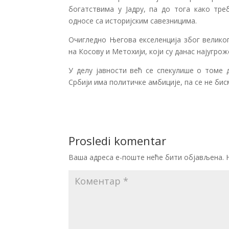
богатствима у Јадру, па до тога како тре
односе са историјским савезницима.
Очигледно Његова екселенција због велико
на Косову и Метохији, који су данас најугрож
У делу јавности већ се спекулише о томе 
Србији има политичке амбиције, па се не би
Prosledi komentar
Ваша адреса е-поште неће бити објављена.