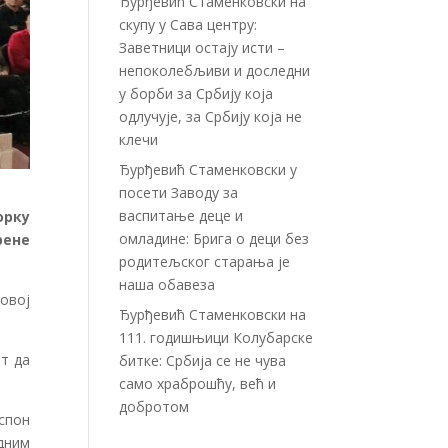
Ђурђевић Стаменковски на
скупу у Сава центру:
Заветници остају исти –
непоколебљиви и доследни
у борби за Србију која
одлучује, за Србију која не
клечи
Ђурђевић Стаменковски у
посети Заводу за
васпитање деце и
орку
омладине: Брига о деци без
рене
родитељског старања је
наша обавеза
овој
Ђурђевић Стаменковски на
111. годишњици Колубарске
ат да
битке: Србија се не чува
само храброшћу, већ и
добротом
аспон
дним