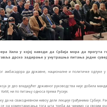
ера Хила у којој наводи да Србија мора да прогута г
ставља дрско задирање у унутрашња питања једне суве
ог амбасадора да државне, националне и политичке одлуке у 
која је део владајућег државног руководства није добила манд
 КиМ, ни по питању односа према Русији.
ку да на свакодневном нивоу дели лекције грађанима Србије. Р
 се од коментарисања тога шта треба да чинимо са својим ру