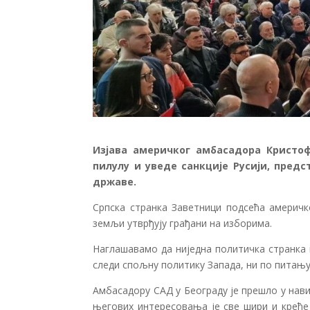
Изјава америчког амбасадора Кристоф
пилулу и уведе санкције Русији, пред
државе.
Српска странка Заветници подсећа америчк
земљи утврђују грађани на изборима.
Наглашавамо да ниједна политичка странка 
следи спољну политику Запада, ни по питању
Амбасадору САД у Београду је прешло у нави
његових интересовања је све шири и креће