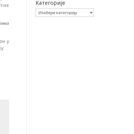
Категорије
тске
Категорије
бима
он у
у.