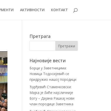
УМЕНТИ
АКТИВНОСТИ
КОНТАКТ
Претрага
Најновије вести
Борци у Заветницима:
Новица Тодосијевић се
придружио нашој породици
Ђурђевић Стаменковски:
Мајка је биће најсличније
Богу – Дајана Рашкај нови
члан породице Заветника