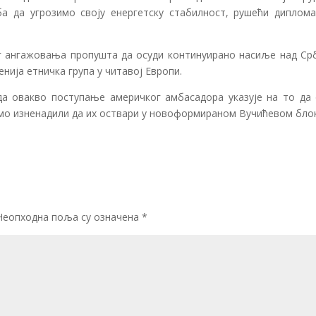
ба да угрозимо своју енергетску стабилност, рушећи диплома
г ангажовања пропушта да осуди континуирано насиље над Ср
енија етничка група у читавој Европи.
да овакво поступање америчког амбасадора указује на то да 
смо изненадили да их оствари у новоформираном Вучићевом блок
Неопходна поља су означена
*