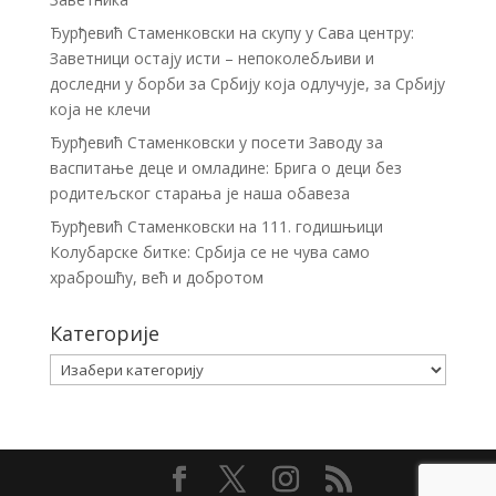
Ђурђевић Стаменковски на скупу у Сава центру:
Заветници остају исти – непоколебљиви и
доследни у борби за Србију која одлучује, за Србију
која не клечи
Ђурђевић Стаменковски у посети Заводу за
васпитање деце и омладине: Брига о деци без
родитељског старања је наша обавеза
Ђурђевић Стаменковски на 111. годишњици
Колубарске битке: Србија се не чува само
храброшћу, већ и добротом
Категорије
Категорије