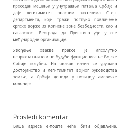
преседан мешања у унутрашња питања Србије и
даје легитимитет опасним захтевима Стејт
департмента, који тражи потпуно повлачење
српске војске из Копнене зоне безбедности, као и
сагласност Београда да Приштина уђе у све
међународне организације.
Увођење овакве праксе је апсолутно
неприхватљиво и по будуће функционисање Војске
Србије погубно. На овакав начин се урушава
достојанство и легитимитет војног руководства
земље, а Србија доводи у позицију америчке
колоније.
Prosledi komentar
Ваша адреса е-поште неће бити објављена.