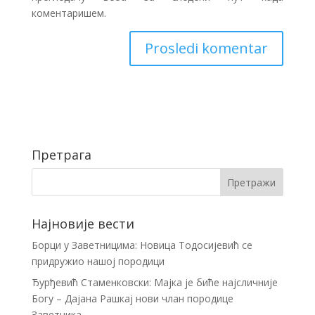
коментаришем.
Претрага
Најновије вести
Борци у Заветницима: Новица Тодосијевић се
придружио нашој породици
Ђурђевић Стаменковски: Мајка је биће најсличније
Богу – Дајана Рашкај нови члан породице
Заветника