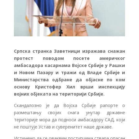
Српска странка Заветници изражава снажан
протест поводом посете америчког
амбасадора касарнама Војске Србије у Рашки
и Новом Пазару и тражи од Владе Србије и
Министарства одбране да објасне по ком
основу Кристофер Хил врши инспекцију
војних објеката на територији Србије.
Скандалозно је да Војска Србије рапорте о
размештању својих снага унутар државне
територије мора да подноси амбасадору САД, који
не поштује Устав и суверенитет наше државе.
Истичемо да се оваквим поступцима ствара опасан