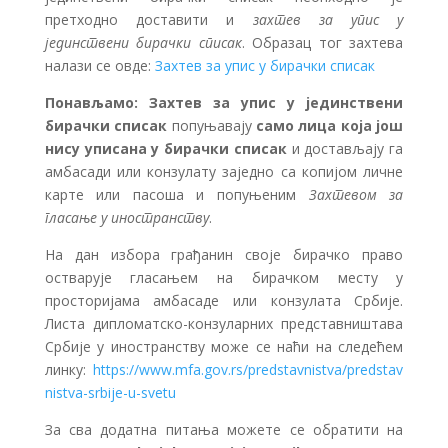
претходно доставити и
захтев за упис у
јединствени бирачки списак
. Образац тог захтева
налази се овде:
Захтев за упис у бирачки списак
Понављамо:
Захтев за упис у јединствени
бирачки списак
попуњавају
само лица
која још
нису уписана у бирачки списак
и достављају га
амбасади или конзулату заједно са копијом личне
карте или пасоша и попуњеним
Захтевом за
гласање у иностранству
.
На дан избора грађанин своје бирачко право
остварује гласањем на бирачком месту у
просторијама амбасаде или конзулата Србије.
Листа дипломатско-конзуларних представништава
Србије у иностранству може се наћи на следећем
линку:
https://www.mfa.gov.rs/predstavnistva/predstav
nistva-srbije-u-svetu
За сва додатна питања можете се обратити на