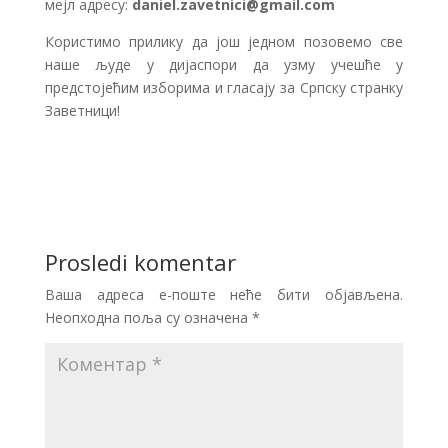
мејл адресу:
daniel.zavetnici@gmail.com
Користимо прилику да још једном позовемо све
наше људе у дијаспори да узму учешће у
предстојећим изборима и гласају за Српску странку
Заветници!
Prosledi komentar
Ваша адреса е-поште неће бити објављена.
Неопходна поља су означена
*