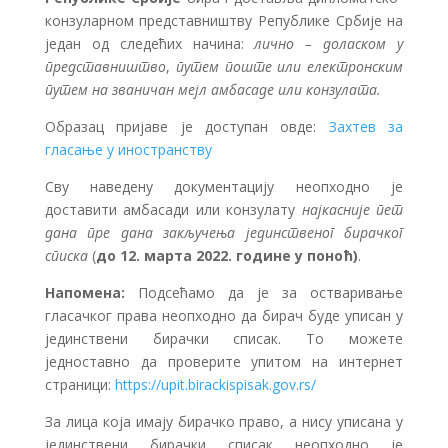
конзуларном представништву Републике Србије на
један од следећих начина:
лично – доласком у
представништво
,
путем поште
или електронским
путем на званичан мејл амбасаде или конзулата.
Образац пријаве је доступан овде:
Захтев за
гласање у иностранству
Сву наведену документацију неопходно је
доставити амбасади или конзулату
најкасније пет
дана пре дана закључења јединственог бирачког
списка
(
до 12. марта 2022. године у поноћ)
.
Напомена:
Подсећамо да је за остваривање
гласачког права неопходно да бирач буде уписан у
јединствени бирачки списак. То можете
једноставно да проверите упитом на интернет
страници:
https://upit.birackispisak.gov.rs/
За лица која имају бирачко право, а нису уписана у
јединствени бирачки списак неопходно је