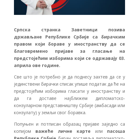
Српска странка Заветници позива
држављане Републике Србије са бирачким
правом који бораве у иностранству да се
благовремено пријаве за гласање на
предстојећим изборима који се одржавају 03.
априла ове године.
Све што је потребно је да поднесу захтев да се у
јединствени бирачки списак упише податак да ће на
предстојећим изборима гласати у иностранству и
да га доставе најближем дипломатско-
конзуларном представништву Србије (амбасади или
конзулату) у земљи свог боравка.
Попуњен и потписан образац пријаве заједно са
копијом
важеће личне карте
или
пасоша
Републике Србије
бирач доставља дипломатско-