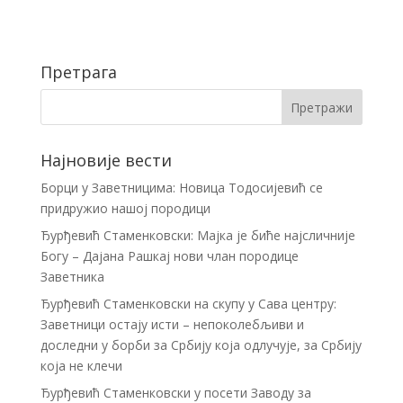
Претрага
Најновије вести
Борци у Заветницима: Новица Тодосијевић се
придружио нашој породици
Ђурђевић Стаменковски: Мајка је биће најсличније
Богу – Дајана Рашкај нови члан породице
Заветника
Ђурђевић Стаменковски на скупу у Сава центру:
Заветници остају исти – непоколебљиви и
доследни у борби за Србију која одлучује, за Србију
која не клечи
Ђурђевић Стаменковски у посети Заводу за