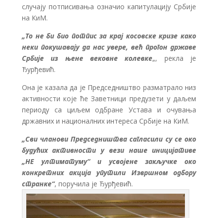
случају потписивања означио капитулацију Србије
на КиМ.
„То не би био потпис за крај косовске кризе како
неки покушавају да нас увере, већ прогон државе
Србије из њене вековне колевке
„, рекла је
Ђурђевић.
Она је казала да је Председништво разматрало низ
активности које ће Заветници предузети у даљем
периоду са циљем одбране Устава и очувања
државних и националних интереса Србије на КиМ.
„Сви чланови Председништва сагласили су се око
будућих активности у вези наше иницијативе
„НЕ ултиматуму“ и усвојене закључке око
конкретних акција упутили Извршном одбору
странке“
, поручила је Ђурђевић.