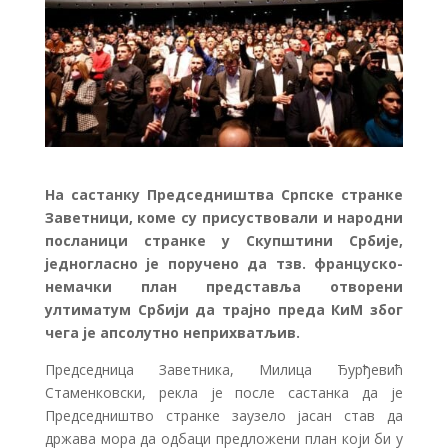
На састанку Председништва Српске странке
Заветници, коме су присуствовали и народни
посланици странке у Скупштини Србије,
једногласно је поручено да тзв. француско-
немачки план представља отворени
ултиматум Србији да трајно преда КиМ због
чега је апсолутно неприхватљив.
Председница Заветника, Милица Ђурђевић
Стаменковски, рекла је после састанка да је
Председништво странке заузело јасан став да
држава мора да одбаци предложени план који би у