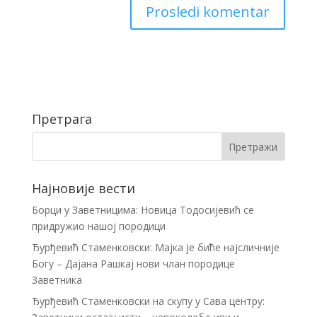
Претрага
Најновије вести
Борци у Заветницима: Новица Тодосијевић се
придружио нашој породици
Ђурђевић Стаменковски: Мајка је биће најсличније
Богу – Дајана Рашкај нови члан породице
Заветника
Ђурђевић Стаменковски на скупу у Сава центру: