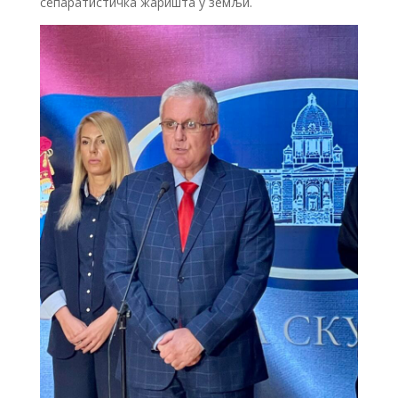
сепаратистичка жаришта у земљи.