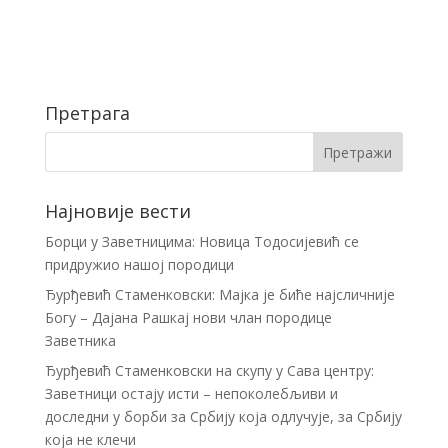
Претрага
Најновије вести
Борци у Заветницима: Новица Тодосијевић се
придружио нашој породици
Ђурђевић Стаменковски: Мајка је биће најсличније
Богу – Дајана Рашкај нови члан породице
Заветника
Ђурђевић Стаменковски на скупу у Сава центру:
Заветници остају исти – непоколебљиви и
доследни у борби за Србију која одлучује, за Србију
која не клечи