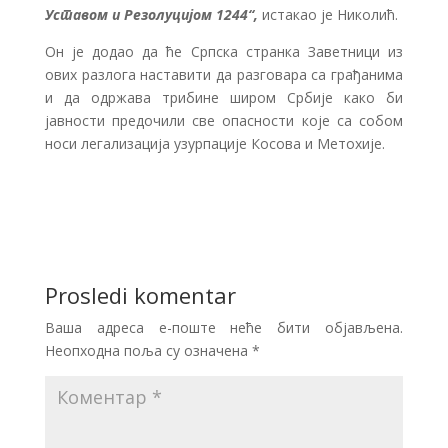
Уставом и Резолуцијом 1244“,
истакао је Николић.
Он је додао да ће Српска странка Заветници из
ових разлога наставити да разговара са грађанима
и да одржава трибине широм Србије како би
јавности предочили све опасности које са собом
носи легализација узурпације Косова и Метохије.
Prosledi komentar
Ваша адреса е-поште неће бити објављена.
Неопходна поља су означена
*