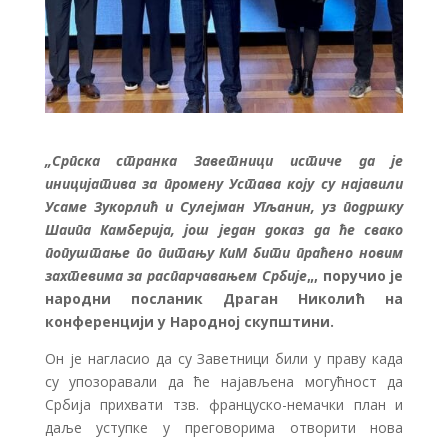
„Српска странка Заветници истиче да је
иницијатива за промену Устава коју су најавили
Усаме Зукорлић и Сулејман Угљанин, уз подршку
Шаипа Камберија, још један доказ да ће свако
попуштање по питању КиМ бити праћено новим
захтевима за распарчавањем Србије
„, поручио је
народни посланик Драган Николић на
конференцији у Народној скупштини.
Он је нагласио да су Заветници били у праву када
су упозоравали да ће најављена могућност да
Србија прихвати тзв. француско-немачки план и
даље уступке у преговорима отворити нова