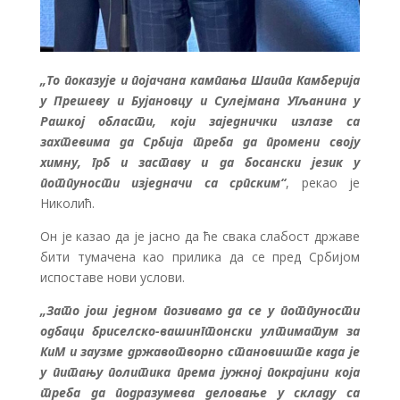
„То показује и појачана кампања Шаипа Камберија
у Прешеву и Бујановцу и Сулејмана Угљанина у
Рашкој области, који заједнички излазе са
захтевима да Србија треба да промени своју
химну, грб и заставу и да босански језик у
потпуности изједначи са српским“
, рекао је
Николић.
Он је казао да је јасно да ће свака слабост државе
бити тумачена као прилика да се пред Србијом
испоставе нови услови.
„Зато још једном позивамо да се у потпуности
одбаци бриселско-вашингтонски ултиматум за
КиМ и заузме државотворно становиште када је
у питању политика према јужној покрајини која
треба да подразумева деловање у складу са