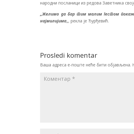
народни посланици из редова Заветника свој
„Желимо да бар тим малим гестом покаже
најмилијима
„, рекла је Ђурђевић.
Prosledi komentar
Ваша адреса е-поште неће бити објављена.