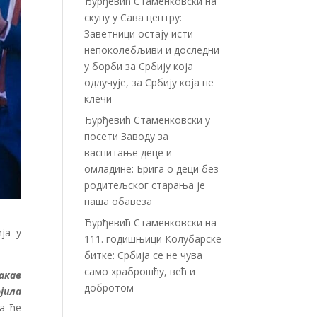
Ђурђевић Стаменковски на
скупу у Сава центру:
Заветници остају исти –
непоколебљиви и доследни
у борби за Србију која
одлучује, за Србију која не
клечи
Ђурђевић Стаменковски у
посети Заводу за
васпитање деце и
омладине: Брига о деци без
родитељског старања је
наша обавеза
Ђурђевић Стаменковски на
ја у
111. годишњици Колубарске
битке: Србија се не чува
само храброшћу, већ и
акав
добротом
јила
а ће