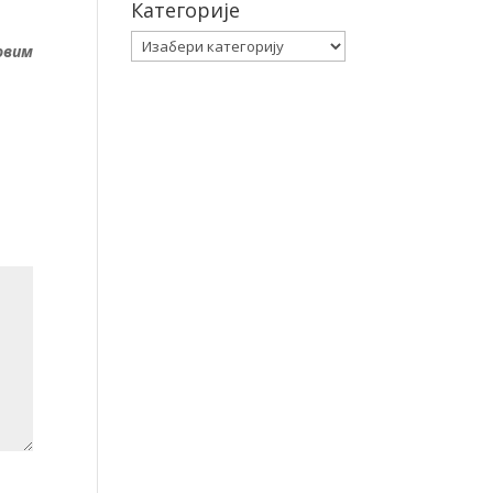
Категорије
Категорије
овим