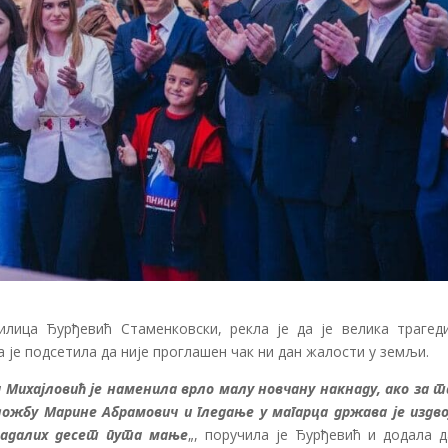
лица Ђурђевић Стаменковски, рекла је да је велика трагеди
 је подсетила да није проглашен чак ни дан жалости у земљи.
 Михајловић је наменила врло малу новчану накнаду, ако за т
ожбу Марине Абрамович и гледање у магарца држава је издво
традалих десет пута мање
„, поручила је Ђурђевић и додала д