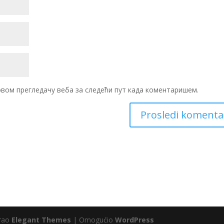
 овом прегледачу веба за следећи пут када коментаришем.
irao
Elegant Themes
| Omogućio
WordPress