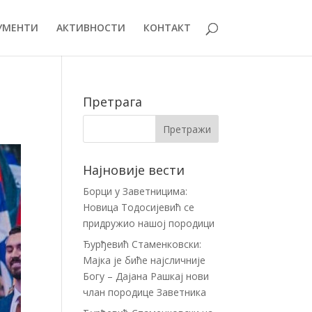
УМЕНТИ
АКТИВНОСТИ
КОНТАКТ
Претрага
Најновије вести
Борци у Заветницима:
Новица Тодосијевић се
придружио нашој породици
Ђурђевић Стаменковски:
Мајка је биће најсличније
Богу – Дајана Рашкај нови
члан породице Заветника