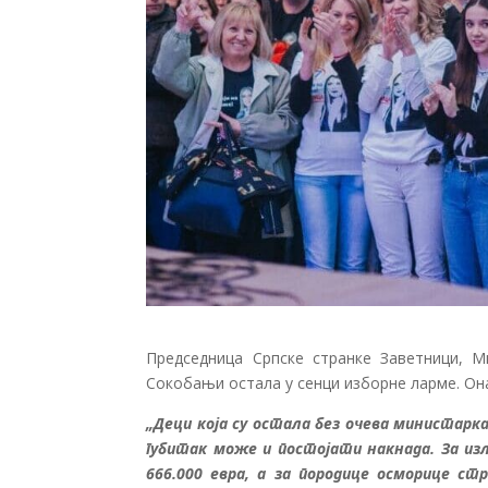
Председница Српске странке Заветници, Ми
Сокобањи остала у сенци изборне ларме. Она
„Деци која су остала без очева министарка
губитак може и постојати накнада. За изл
666.000 евра, а за породице осморице с