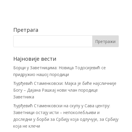
Претрага
Најновије вести
Борци у Заветницима: Новица Тодосијевић се
придружио нашој породици
Ђурђевић Стаменковски: Мајка је биће најсличније
Богу – Дајана Рашкај нови члан породице
Заветника
Ђурђевић Стаменковски на скупу у Сава центру:
Заветници остају исти – непоколебљиви и
доследни у борби за Србију која одлучује, за Србију
која не клечи