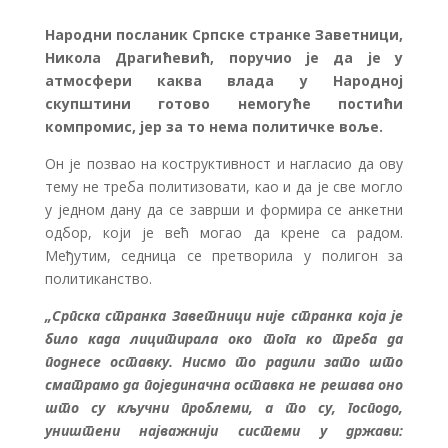
Народни посланик Српске странке Заветници,
Никола Драгићевић, поручио је да је у
атмосфери каква влада у Народној
скупштини готово немогуће постићи
компромис, јер за то нема политичке воље.
Он је позвао на коструктивност и нагласио да ову
тему не треба политизовати, као и да је све могло
у једном дану да се заврши и формира се анкетни
одбор, који је већ могао да крене са радом.
Међутим, седница се претворила у полигон за
политиканство.
„Српска странка Заветници није странка која је
било када лицитирала око тога ко треба да
поднесе оставку. Нисмо то радили зато што
сматрамо да појединачна оставка не решава оно
што су кључни проблеми, а то су, господо,
уништени најважнији системи у држави: