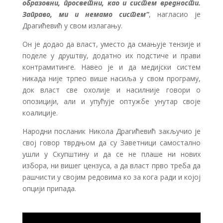
образовни, просветни, као и систем вредности.
Заправо, ми и немамо систем“
, нагласио је
Драгићевић у свом излагању.
Он је додао да власт, уместо да смањује тензије и
поделе у друштву, додатно их подстиче и прави
контрамитинге. Навео је и да медијски систем
никада није трпео више насиља у свом програму,
док власт све охолије и насилније говори о
опозицији, али и упућује оптужбе унутар своје
коалиције.
Народни посланик Никола Драгићевић закључио је
свој говор тврдњом да су Заветници самостално
ушли у Скупштину и да се не плаше ни нових
избора, ни вишег цензуса, а да власт прво треба да
рашчисти у својим редовима ко за кога ради и којој
опцији припада.