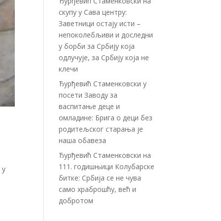
Ђурђевић Стаменковски на
скупу у Сава центру:
Заветници остају исти –
непоколебљиви и доследни
у борби за Србију која
одлучује, за Србију која не
клечи
Ђурђевић Стаменковски у
посети Заводу за
васпитање деце и
омладине: Брига о деци без
родитељског старања је
наша обавеза
Ђурђевић Стаменковски на
111. годишњици Колубарске
 у
битке: Србија се не чува
само храброшћу, већ и
добротом