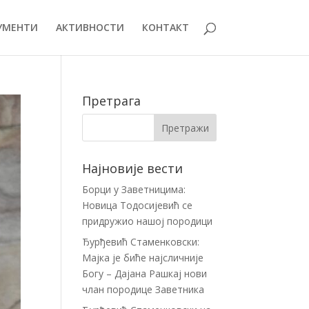
УМЕНТИ
АКТИВНОСТИ
КОНТАКТ
Претрага
Најновије вести
Борци у Заветницима:
Новица Тодосијевић се
придружио нашој породици
Ђурђевић Стаменковски:
Мајка је биће најсличније
Богу – Дајана Рашкај нови
члан породице Заветника