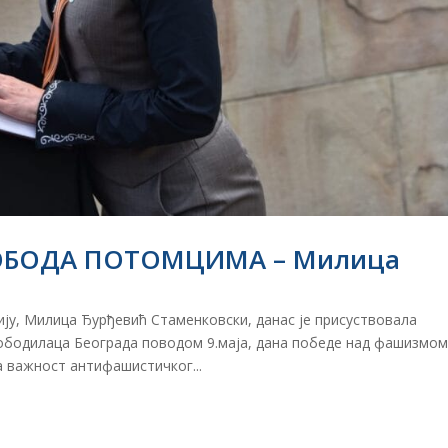
ОБОДА ПОТОМЦИМА – Милица
ју, Милица Ђурђевић Стаменковски, данас је присуствовала
ободилаца Београда поводом 9.маја, дана победе над фашизмом
а важност антифашистичког...