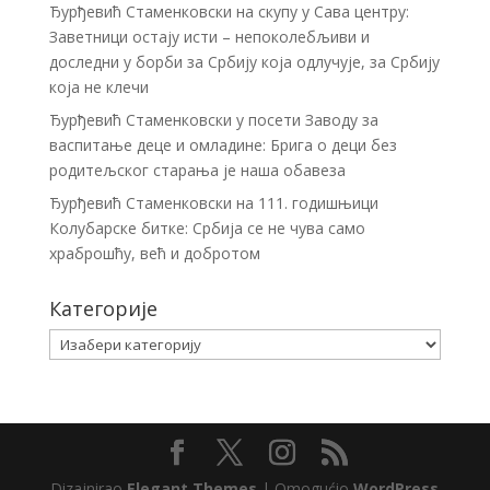
Ђурђевић Стаменковски на скупу у Сава центру:
Заветници остају исти – непоколебљиви и
доследни у борби за Србију која одлучује, за Србију
која не клечи
Ђурђевић Стаменковски у посети Заводу за
васпитање деце и омладине: Брига о деци без
родитељског старања је наша обавеза
Ђурђевић Стаменковски на 111. годишњици
Колубарске битке: Србија се не чува само
храброшћу, већ и добротом
Категорије
Категорије
Dizajnirao
Elegant Themes
| Omogućio
WordPress