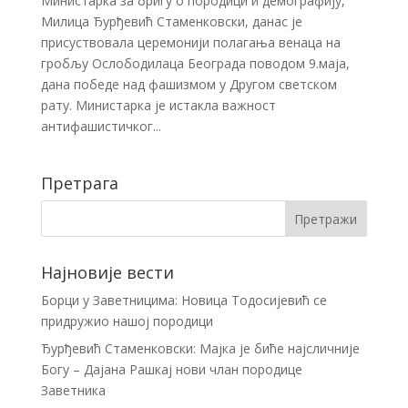
Министарка за бригу о породици и демографију,
Милица Ђурђевић Стаменковски, данас је
присуствовала церемонији полагања венаца на
гробљу Ослободилаца Београда поводом 9.маја,
дана победе над фашизмом у Другом светском
рату. Министарка је истакла важност
антифашистичког...
Претрага
Најновије вести
Борци у Заветницима: Новица Тодосијевић се
придружио нашој породици
Ђурђевић Стаменковски: Мајка је биће најсличније
Богу – Дајана Рашкај нови члан породице
Заветника