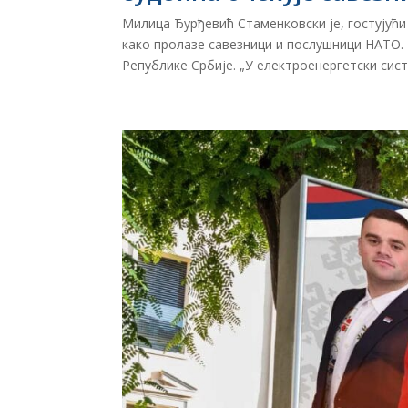
Милица Ђурђевић Стаменковски је, гостујући 
како пролазе савезници и послушници НАТО. 
Републике Србије. „У електроенергетски систе