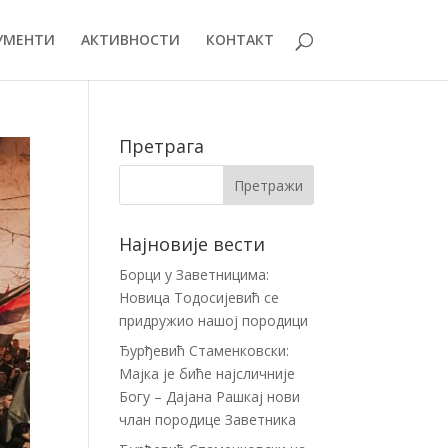
УМЕНТИ
АКТИВНОСТИ
КОНТАКТ
Претрага
Најновије вести
Борци у Заветницима:
Новица Тодосијевић се
придружио нашој породици
Ђурђевић Стаменковски:
Мајка је биће најсличније
Богу – Дајана Рашкај нови
члан породице Заветника