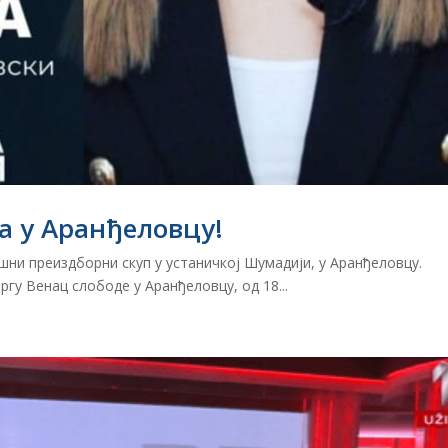
а у Аранђеловцу!
шни преиздборни скуп у устаничкој Шумадији, у Аранђеловцу.
ргу Венац слободе у Аранђеловцу, од 18...