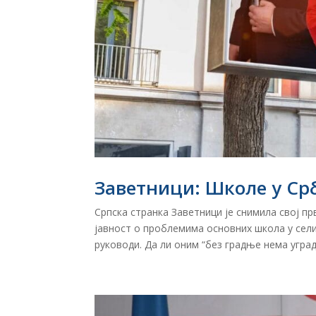
Заветници: Школе у Срб
Српска странка Заветници је снимила свој пр
јавност о проблемима основних школа у сели
руководи. Да ли оним “без градње нема уградњ