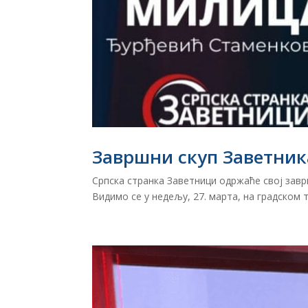
Завршни скуп Заветник
Српска странка Заветници одржаће свој завр
Видимо се у недељу, 27. марта, на градском т