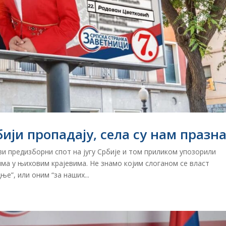
ији пропадају, села су нам празна
ви предизборни спот на југу Србије и том приликом упозорили
ма у њиховим крајевима. Не знамо којим слоганом се власт
е”, или оним “за наших...