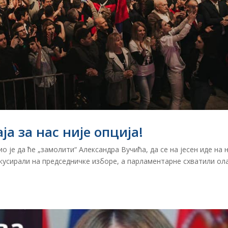
а за нас није опција!
 је да ће „замолити“ Александра Вучића, да се на јесен иде на 
окусирали на председничке изборе, а парламентарне схватили ол