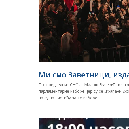
Ми смо Заветници, издај
Потпредседник СНС-а, Милош Вучевић, изјавио
парламентарне изборе, јер су се „грађани ф
па су на листићу за те изборе...