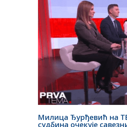
Милица Ђурђевић на ТВ
судбина очекује савезн