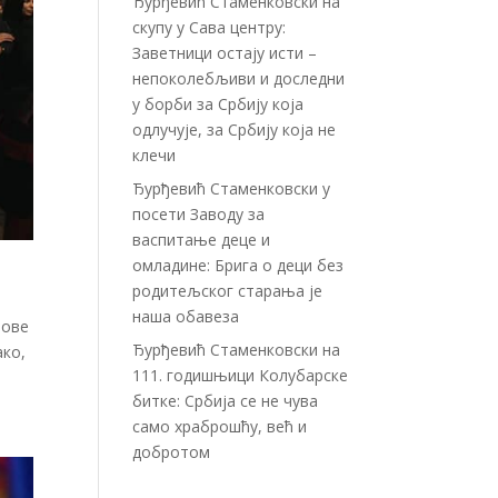
Ђурђевић Стаменковски на
скупу у Сава центру:
Заветници остају исти –
непоколебљиви и доследни
у борби за Србију која
одлучује, за Србију која не
клечи
Ђурђевић Стаменковски у
посети Заводу за
васпитање деце и
омладине: Брига о деци без
родитељског старања је
наша обавеза
нове
Ђурђевић Стаменковски на
ако,
111. годишњици Колубарске
битке: Србија се не чува
само храброшћу, већ и
добротом