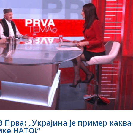
 Прва: „Украјина је пример каква
ике НАТО!“