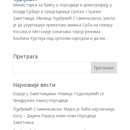
Министарка за бригу о породици и демографију у
Влади Србије и председница Српске странке
Заветници, Милица Ђурђевић Стаменковски, рекла
је да узурпација приватних имања Срба на северу
Косова и Метохије означава терор режима
Аљбина Куртија над српским народом и да им...
Претрага
Најновије вести
Борци у Заветницима: Новица Тодосијевић се
придружио нашој породици
Ђурђевић Стаменковски: Мајка је биће најсличније
Богу – Дајана Рашкај нови члан породице
Заветника