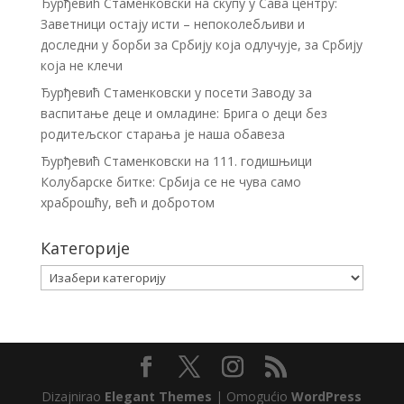
Ђурђевић Стаменковски на скупу у Сава центру:
Заветници остају исти – непоколебљиви и
доследни у борби за Србију која одлучује, за Србију
која не клечи
Ђурђевић Стаменковски у посети Заводу за
васпитање деце и омладине: Брига о деци без
родитељског старања је наша обавеза
Ђурђевић Стаменковски на 111. годишњици
Колубарске битке: Србија се не чува само
храброшћу, већ и добротом
Категорије
Категорије
Dizajnirao
Elegant Themes
| Omogućio
WordPress