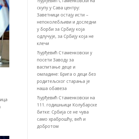
Ђурђевић Стаменковски на
скупу у Сава центру:
Заветници остају исти –
непоколебљиви и доследни
у борби за Србију која
одлучује, за Србију која не
клечи
Ђурђевић Стаменковски у
посети Заводу за
васпитање деце и
омладине: Брига о деци без
родитељског старања је
наша обавеза
Ђурђевић Стаменковски на
лица
111. годишњици Колубарске
а
битке: Србија се не чува
само храброшћу, већ и
добротом