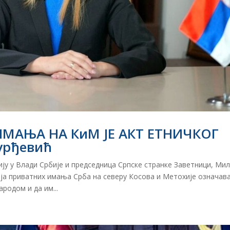
ИМАЊА НА КиМ ЈЕ АКТ ЕТНИЧКОГ
урђевић
ју у Влади Србије и председница Српске странке Заветници, Ми
ија приватних имања Срба на северу Косова и Метохије означав
родом и да им...