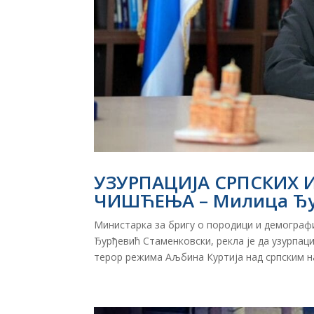
УЗУРПАЦИЈА СРПСКИХ 
ЧИШЋЕЊА – Милица Ђ
Министарка за бригу о породици и демографи
Ђурђевић Стаменковски, рекла је да узурпац
терор режима Аљбина Куртија над српским на