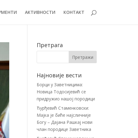
УМЕНТИ
АКТИВНОСТИ
КОНТАКТ
Претрага
Најновије вести
Борци у Заветницима:
Новица Тодосијевић се
придружио нашој породици
Ђурђевић Стаменковски:
Мајка је биће најсличније
Богу – Дајана Рашкај нови
члан породице Заветника