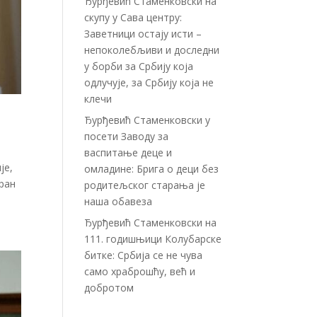
Ђурђевић Стаменковски на
скупу у Сава центру:
Заветници остају исти –
непоколебљиви и доследни
у борби за Србију која
одлучује, за Србију која не
клечи
Ђурђевић Стаменковски у
посети Заводу за
васпитање деце и
је,
омладине: Брига о деци без
иран
родитељског старања је
наша обавеза
Ђурђевић Стаменковски на
111. годишњици Колубарске
битке: Србија се не чува
само храброшћу, већ и
добротом