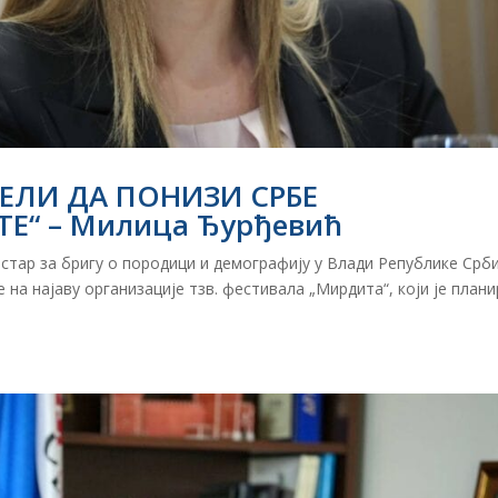
ЕЛИ ДА ПОНИЗИ СРБЕ
“ – Милица Ђурђевић
стар за бригу о породици и демографију у Влади Републике Срби
на најаву организације тзв. фестивала „Мирдита“, који је план