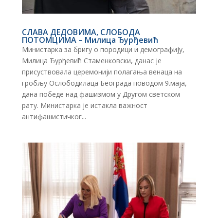
СЛАВА ДЕДОВИМА, СЛОБОДА
ПОТОМЦИМА – Милица Ђурђевић
Министарка за бригу о породици и демографију,
Милица Ђурђевић Стаменковски, данас је
присуствовала церемонији полагања венаца на
гробљу Ослободилаца Београда поводом 9.маја,
дана победе над фашизмом у Другом светском
рату. Министарка је истакла важност
антифашистичког...