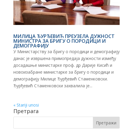
МИЛИЦА ЂУРЂЕВИЋ ПРЕУЗЕЛА ДУЖНОСТ
МИНИСТРА ЗА БРИГУ О ПОРОДИЦИ И
ДЕМОГРАФИЈУ
У Министарству за бригу о породици и демографију
данас је извршена примопредаја дужности између
досадашње министарке проф. др Дарије Кисић и
новоизабране министарке за бригу о породици и
демографију Милице Ђурђевић Стаменковски.
Ђурђевић Стаменковски захвалила је...
« Stariji unosi
Претрага