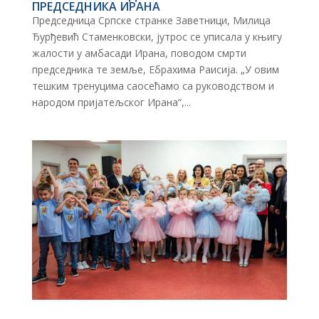
ПРЕДСЕДНИКА ИРАНА
Председница Српске странке Заветници, Милица
Ђурђевић Стаменковски, јутрос се уписала у књигу
жалости у амбасади Ирана, поводом смрти
председника те земље, Ебрахима Раисија. „У овим
тешким тренуцима саосећамо са руководством и
народом пријатељског Ирана“,...