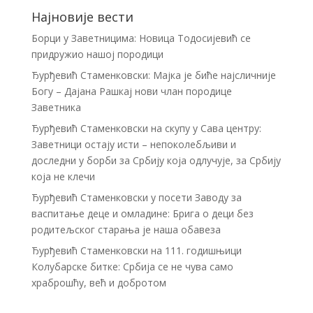
Најновије вести
Борци у Заветницима: Новица Тодосијевић се
придружио нашој породици
Ђурђевић Стаменковски: Мајка је биће најсличније
Богу – Дајана Рашкај нови члан породице
Заветника
Ђурђевић Стаменковски на скупу у Сава центру:
Заветници остају исти – непоколебљиви и
доследни у борби за Србију која одлучује, за Србију
која не клечи
Ђурђевић Стаменковски у посети Заводу за
васпитање деце и омладине: Брига о деци без
родитељског старања је наша обавеза
Ђурђевић Стаменковски на 111. годишњици
Колубарске битке: Србија се не чува само
храброшћу, већ и добротом