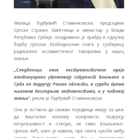
Милица Ђурђевић Стаменковски, председник
Српске странке Заветници и министар у Влади
Републике Србије, поздравила је храбру и одлучну
борбу српских безбедносних снага у сузбијању
радикалног исламистичког тероризма у нашој
земљи.
„Следбеници ових екстремистичких идеја
континуирано угрожавају сигурност Бошњака и
Срба на подручју Рашке области, а судећи према
њиховим последњим активностима, и у читавој
земљи“
, рекла је Ђурђевић Стаменковски.
Она је истакла да овакви појединци имају за циљ
да вештачки изазову конфликте, подгреју
нетрпељивост и отворе, не само бошњачко-
српске, већ, како је навела, пре свега сукобе међу
самим Бошњацима, како би у пукотинама