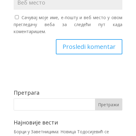
Сачувај моје име, е-пошту и веб место у овом
прегледачу веба за следећи пут када
коментаришем.
Претрага
Најновије вести
Борци у Заветницима: Новица Тодосијевић се