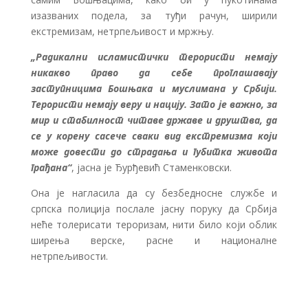
изазваних подела, за туђи рачун, ширили
екстремизам, нетрпељивост и мржњу.
„Радикални исламистички терористи немају
никакво право да себе проглашавају
заступницима Бошњака и муслимана у Србији.
Терористи немају веру и нацију. Зато је важно, за
мир и стабилност читаве државе и друштва, да
се у корену сасече сваки вид екстремизма који
може довести до страдања и губитка живота
грађана“
, јасна је Ђурђевић Стаменковски.
Она је нагласила да су безбедносне службе и
српска полиција послале јасну поруку да Србија
неће толерисати тероризам, нити било који облик
ширења верске, расне и националне
нетрпељивости.