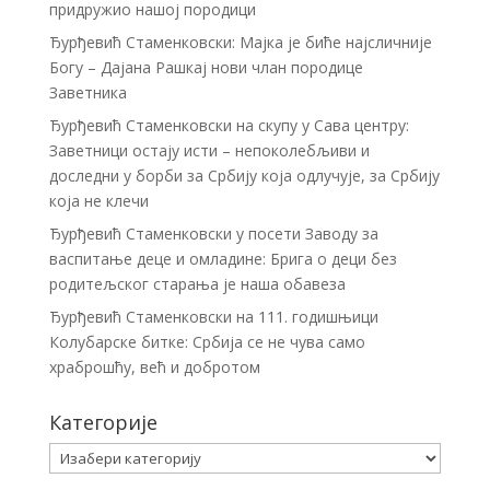
придружио нашој породици
Ђурђевић Стаменковски: Мајка је биће најсличније
Богу – Дајана Рашкај нови члан породице
Заветника
Ђурђевић Стаменковски на скупу у Сава центру:
Заветници остају исти – непоколебљиви и
доследни у борби за Србију која одлучује, за Србију
која не клечи
Ђурђевић Стаменковски у посети Заводу за
васпитање деце и омладине: Брига о деци без
родитељског старања је наша обавеза
Ђурђевић Стаменковски на 111. годишњици
Колубарске битке: Србија се не чува само
храброшћу, већ и добротом
Категорије
Категорије