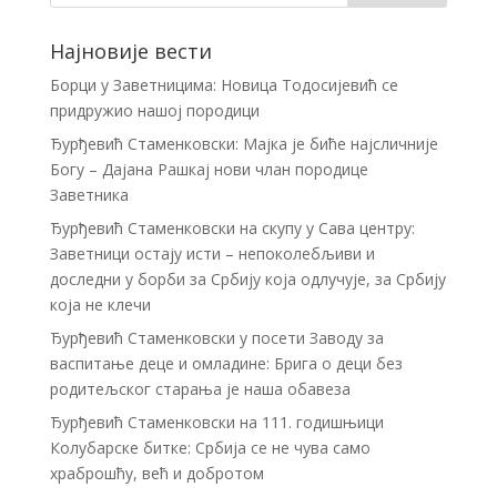
Најновије вести
Борци у Заветницима: Новица Тодосијевић се
придружио нашој породици
Ђурђевић Стаменковски: Мајка је биће најсличније
Богу – Дајана Рашкај нови члан породице
Заветника
Ђурђевић Стаменковски на скупу у Сава центру:
Заветници остају исти – непоколебљиви и
доследни у борби за Србију која одлучује, за Србију
која не клечи
Ђурђевић Стаменковски у посети Заводу за
васпитање деце и омладине: Брига о деци без
родитељског старања је наша обавеза
Ђурђевић Стаменковски на 111. годишњици
Колубарске битке: Србија се не чува само
храброшћу, већ и добротом