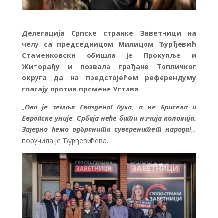
Делегација Српске странке Заветници на
челу са председницом Милицом Ђурђевић
Стаменковски обишла је Прокупље и
Житорађу и позвала грађане Топличког
округа да на предстојећем референдуму
гласају против промене Устава.
„
Ово је земља Гвозденог пука, а не Брисела и
Европске уније. Србија неће бити ничија колонија.
Заједно ћемо одбранити суверенитет народа!
„,
поручила је Ђурђевићева.