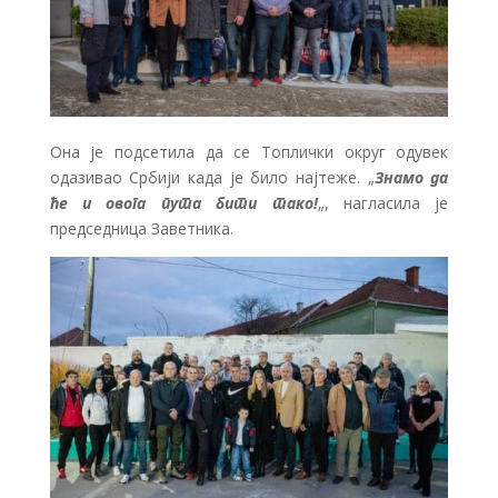
Она је подсетила да се Топлички округ одувек
одазивао Србији када је било најтеже. „
Знамо да
ће и овога пута бити тако!
„, нагласила је
председница Заветника.