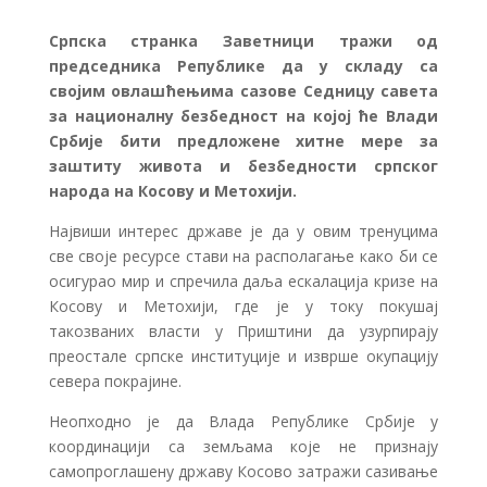
Српска странка Заветници тражи од
председника Републике да у складу са
својим овлашћењима сазове Седницу савета
за националну безбедност на којој ће Влади
Србије бити предложене хитне мере за
заштиту живота и безбедности српског
народа на Косову и Метохији.
Највиши интерес државе је да у овим тренуцима
све своје ресурсе стави на располагање како би се
осигурао мир и спречила даља ескалација кризе на
Косову и Метохији, где је у току покушај
такозваних власти у Приштини да узурпирају
преостале српске институције и изврше окупацију
севера покрајине.
Неопходно је да Влада Републике Србије у
координацији са земљама које не признају
самопроглашену државу Косово затражи сазивање