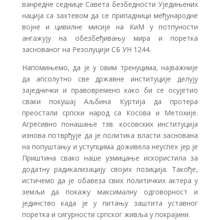
ванредне седнице Савета безбедности Уједињених
нација са захтевом да се припадници међународне
војне и цивилне мисије на КиМ у потпуности
ангажују на обезбеђивању мира и поретка
заснованог на Резолуцији СБ УН 1244.
Напомињемо, да је у овим тренуцима, најважније
да апсолутно све државне институције делују
заједнички и правовремено како би се осујетио
сваки покушај Аљбина Куртија да протера
преостали српски народ са Косова и Метохије.
Агресивно понашање тзв. косовских институција
изнова потврђује да је политика власти заснована
на попуштању и уступцима доживела неуспех јер је
Приштина свако наше узмицање искористила за
додатну радикализацију својих позиција. Такође,
истичемо да је обавеза свих политичких актера у
земљи да покажу максималну одговорност и
јединство када је у питању заштита уставног
поретка и сигурности српског живља у покрајини.