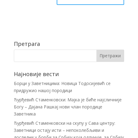
Претрага
Најновије вести
Борци у Заветницима: Новица Тодосијевић се
придружио нашој породици
Ђурђевић Стаменковски: Мајка је биће најсличније
Богу – Дајана Рашкај нови члан породице
Заветника
Ђурђевић Стаменковски на скупу у Сава центру:
Заветници остају исти – непоколебљиви и
доследни у борби за Србију која одлучује, за Србију