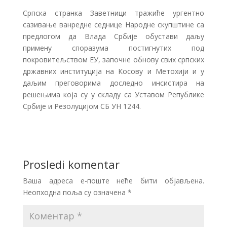
Српска странка Заветници тражиће ургентно
сазивање ванредне седнице Народне скупштине са
предлогом да Влада Србије обустави даљу
примену споразума постигнутих под
покровитељством ЕУ, започне обнову свих српских
државних институција на Косову и Метохији и у
даљим преговорима доследно инсистира на
решењима која су у складу са Уставом Републике
Србије и Резолуцијом СБ УН 1244.
Prosledi komentar
Ваша адреса е-поште неће бити објављена.
Неопходна поља су означена
*