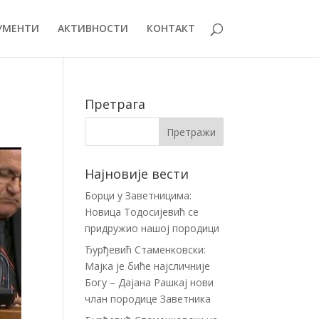
УМЕНТИ
АКТИВНОСТИ
КОНТАКТ
Претрага
Најновије вести
Борци у Заветницима:
Новица Тодосијевић се
придружио нашој породици
Ђурђевић Стаменковски:
Мајка је биће најсличније
Богу – Дајана Рашкај нови
члан породице Заветника