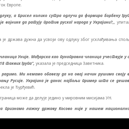
ток Европе.
длуку, а Брисел колико сутра одлучи да формира борбену груп
е војнике да ратују против руског народа у Украјини?
„, упита
а је држава дужна да усвоји ову одлуку због усклађивања спољ
 чланица Уније. Мађарска као пуноправна чланица учествује у 
18 таквих група“,
указала је председница Заветника.
 радимо. Ми немамо обавезу да на овај начин рушимо своју в
њу Русије. Украјина је данас најбољи пример шта се дешав
 рекла је Ђурђевић.
х граница може да делује једино у мировним мисијама УН.
да признамо лажну државу Косово није у нашем националн