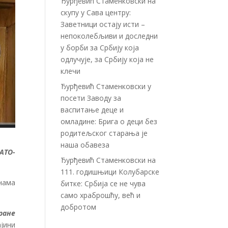
Ђурђевић Стаменковски на
скупу у Сава центру:
Заветници остају исти –
непоколебљиви и доследни
у борби за Србију која
одлучује, за Србију која не
клечи
Ђурђевић Стаменковски у
посети Заводу за
васпитање деце и
омладине: Брига о деци без
родитељског старања је
наша обавеза
АТО-
Ђурђевић Стаменковски на
111. годишњици Колубарске
нама
битке: Србија се не чува
само храброшћу, већ и
добротом
ране
јини