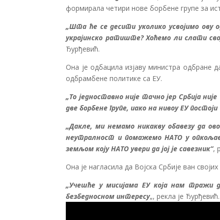
формирала четири нове борбене групе за ис
„Шта ће се десити уколико усвојимо ову о
украјинско ратиште? Хоћемо ли слати свој
Ђурђевић.
Она је одбацила изјаву министра одбране д
одбрамбене политике са ЕУ.
„То једноставно није тачно јер Србија није
две борбене групе, иако на нивоу ЕУ постоји 
„Дакле, ми немамо никакву обавезу да ово
неутралност и помажемо НАТО у опкољава
земљом коју НАТО увери да јој је савезник“
,
Она је нагласила да Војска Србије ван своји
„Учешће у мисијама ЕУ која нам тражи 
безбедносном интересу
„, рекла је Ђурђевић.