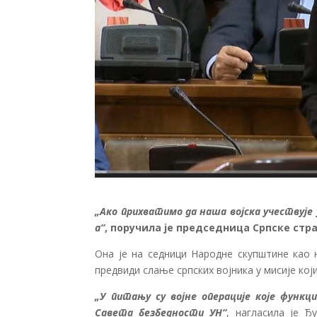
„Ако прихватимо да наша војска учествује
а“
, поручила је председница Српске ст
Она је на седници Народне скупштине као 
предвиди слање српских војника у мисије кој
„У питању су војне операције које функ
Савета безбедности УН“
, нагласила је Ђ