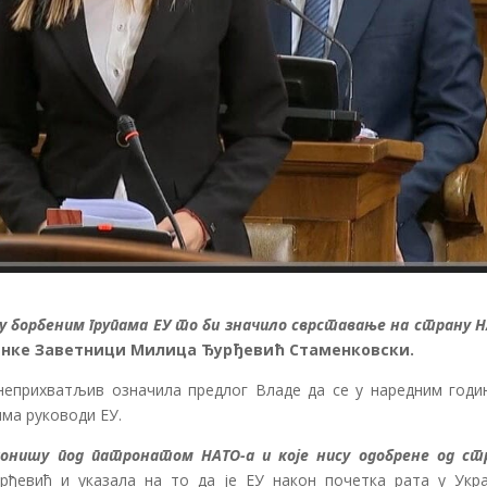
 у борбеним групама ЕУ то би значило сврставање на страну Н
ранке Заветници Милица Ђурђевић Стаменковски.
неприхватљив означила предлог Владе да се у наредним годи
има руководи ЕУ.
ционишу под патронатом НАТО-а и које нису одобрене од ст
урђевић и указала на то да је ЕУ након почетка рата у Укра