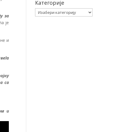
Категорије
Категорије
у за
ла је
не и
свега
ојну
а са
ом и