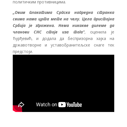
политичким противницима.
„Овим плакатима Српска напредна странка
свима нама црта мете на челу. Цела пристојна
Србија је згрожена. Нема никакве дилеме да
чланови СНС стоје иза тога“
, оценила је
Ђурђевић, и додала да беспризорна хајка на
државотворне и уставобранитељске снаге тек
предстоји.