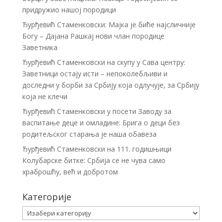
придружио нашој породици
Ђурђевић Стаменковски: Мајка је биће најсличније
Богу – Дајана Рашкај нови члан породице
Заветника
Ђурђевић Стаменковски на скупу у Сава центру:
Заветници остају исти – непоколебљиви и
доследни у борби за Србију која одлучује, за Србију
која не клечи
Ђурђевић Стаменковски у посети Заводу за
васпитање деце и омладине: Брига о деци без
родитељског старања је наша обавеза
Ђурђевић Стаменковски на 111. годишњици
Колубарске битке: Србија се не чува само
храброшћу, већ и добротом
Категорије
Категорије