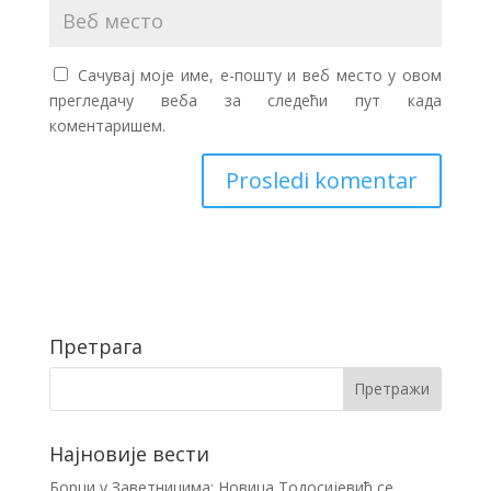
Сачувај моје име, е-пошту и веб место у овом
прегледачу веба за следећи пут када
коментаришем.
Претрага
Најновије вести
Борци у Заветницима: Новица Тодосијевић се