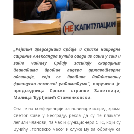
„Рејтинг председника Србије и Српске напредне
странке Александра Вучића опада из сата у сат и
зато читаву Србију засипају скарадним
плакатима против лидера државотворне
опозиције, који се противе потписивању
француско-немачког ултиматума“
, поручила је
председница Српске странке Заветници,
Милица Ђурђевић Стаменковски.
Она је на конференцији за новинаре испред храма
Светог Саве у Београду, рекла да су те плакате
лепили чланови, па чак и функционери СНС, који су
Вучићу „топовско месо“ и служе му за обрачун са