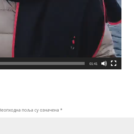
01:41
Неопходна поља су означена
*