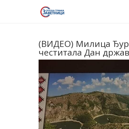
(ВИДЕО) Милица Ђур
честитала Дан држав