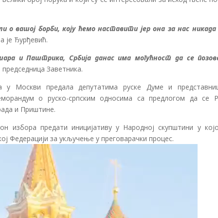
и о вашој борби, коју ћемо наставити јер она за нас никада 
ла је Ђурђевић.
ошара и Паштрика, Србија данас има могућност да се позов
је председница Заветника.
а у Москви предала депутатима руске Думе и представни
морандум о руско-српским односима са предлогом да се Р
рада и Приштине.
он избора предати иницијативу у Народној скупштини у којо
кој Федерацији за укључење у преговарачки процес.