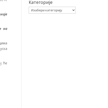
Категорије
Категорије
није
е на
цима
уска
ј ће