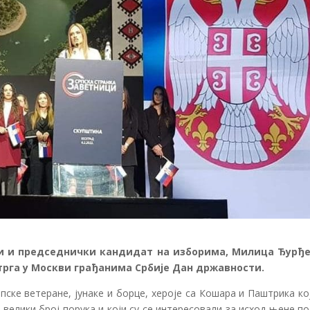
и и председнички кандидат на изборима, Милица Ђурђ
 трга у Москви грађанима Србије Дан државности.
ске ветеране, јунаке и борце, хероје са Кошара и Паштрика ко
ли велики број порука и који су се интересовали за исход њене п