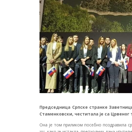
Председница Српске странке Заветниц
Стаменковски, честитала је са Црвеног
Она је том приликом посебно поздравила срп
јој, како је истакла, претходних дана упути