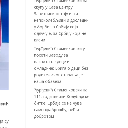
Ђурђевић Стаменковски на
скупу у Сава центру:
Заветници остају исти –
непоколебљиви и доследни
у борби за Србију која
одлучује, за Србију која не
клечи
Ђурђевић Стаменковски у
посети Заводу за
васпитање деце и
омладине: Брига о деци без
родитељског старања је
наша обавеза
Ђурђевић Стаменковски на
111. годишњици Колубарске
битке: Србија се не чува
евић
само храброшћу, већ и
добротом
ји су
осете