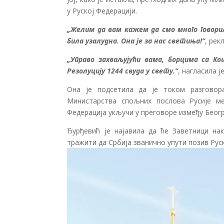
у Руској Федерацији.
„Желим да вам кажем да смо много говорил
била узалудна. Она је за нас светиња!“
, рек
„Управо захваљујући вама, борцима са К
Резолуцију 1244 свуда у свету.“
, нагласила 
Она је подсетила да је током разговор
Министарства спољних послова Русије ме
Федерација укључи у преговоре између Беог
Ђурђевић је најавила да ће Заветници нак
тражити да Србија званично упути позив Рус
Прегледач
видео
записа