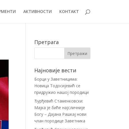
УМЕНТИ
АКТИВНОСТИ
КОНТАКТ
Претрага
Најновије вести
Борци у Заветницима:
Новица Тодосијевић се
придружио нашој породици
Ђурђевић Стаменковски:
Мајка је биће најсличније
Богу – Дајана Рашкај нови
члан породице Заветника