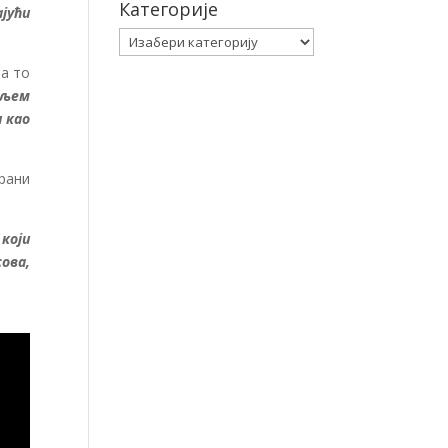
Категорије
јући
Категорије
 а то
иљем
 као
рани
који
ова,