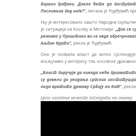
бирали грађани. Докле ћете да поступат
Пословник под ноге?“
, питала је Ђурђевић пр
Њу је интересовало зашто Народна скупштин
је ситуација на Косову и Метохији.
„Док се 
режима у Приштини ви се овде обрачунават
Аљбин Курти“,
рекла је Ђурђевић.
Она је позвала власт да хитно суспендује
искључиво у интересу тзв. косовске државно
„Власт поручује да никада неће прихватити
су довели до укидања српских институција
онда вратите државу Србију на КиМ“
, рекл
Цело излагање можете погледати на снимку: