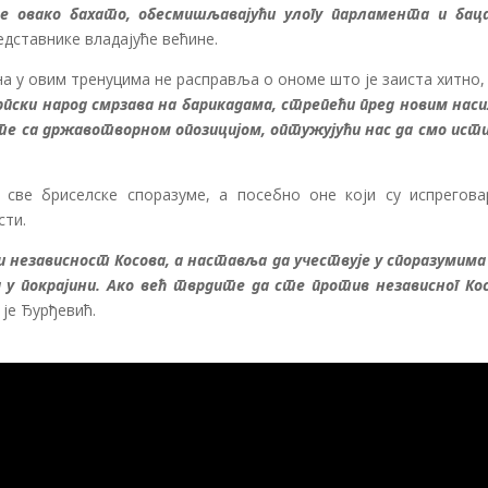
е овако бахато, обесмишљавајући улогу парламента и баца
едставнике владајуће већине.
а у овим тренуцима не расправља о ономе што је заиста хитно,
српски народ смрзава на барикадама, стрепећи пред новим нас
е са државотворном опозицијом, оптужујући нас да смо исти
 све бриселске споразуме, а посебно оне који су испрегова
сти.
 независност Косова, а наставља да учествује у споразумима 
 у покрајини. Ако већ тврдите да сте против независног Кос
а је Ђурђевић.