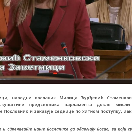
ици, народни посланик Милица Ђурђевић Стаменков
скупштине председника парламента докле мисли
 Пословник и заказује седнице по хитном поступку, иак
 и спречавате наше посланике да обављају посао, за који су