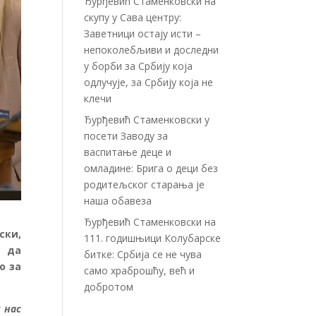
Ђурђевић Стаменковски на
скупу у Сава центру:
Заветници остају исти –
непоколебљиви и доследни
у борби за Србију која
одлучује, за Србију која не
клечи
Ђурђевић Стаменковски у
посети Заводу за
васпитање деце и
омладине: Брига о деци без
родитељског старања је
наша обавеза
Ђурђевић Стаменковски на
ски,
111. годишњици Колубарске
 да
битке: Србија се не чува
о за
само храброшћу, већ и
добротом
 нас