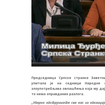
Председница Српске странке Заветн
упитала је на седници Народне 
злоупотребљава овлашћења која му даје
то нема оправданих разлога.
„Упорно опструишете све нас из опозиције