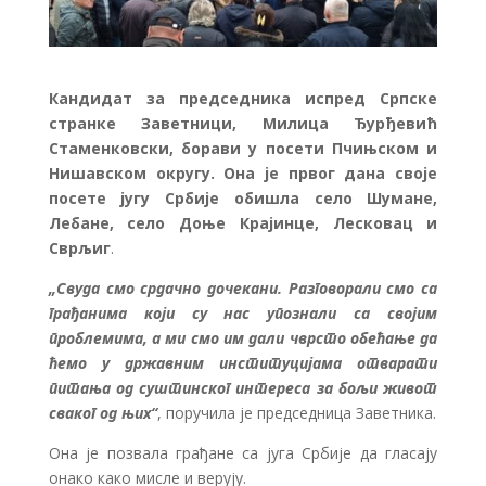
Кандидат за председника испред Српске
странке Заветници, Милица Ђурђевић
Стаменковски, борави у посети Пчињском и
Нишавском округу. Она је првог дана своје
посете југу Србије обишла село Шумане,
Лебане, село Доње Крајинце, Лесковац и
Сврљиг
.
„Свуда смо срдачно дочекани. Разговорали смо са
грађанима који су нас упознали са својим
проблемима, а ми смо им дали чврсто обећање да
ћемо у државним институцијама отварати
питања од суштинског интереса за бољи живот
сваког од њих“
, поручила је председница Заветника.
Она је позвала грађане са југа Србије да гласају
онако како мисле и верују.