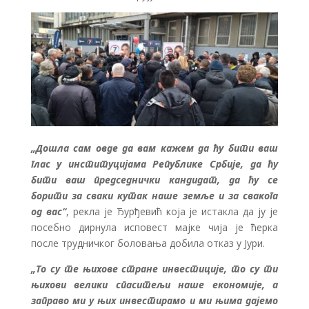
„Дошла сам овде да вам кажем да ћу бити ваш
глас у институцијама Републике Србије, да ћу
бити ваш председнички кандидат, да ћу се
борити за сваки кутак наше земље и за свакога
од вас“
, рекла је Ђурђевић која је истакла да ју је
посебно дирнула исповест мајке чија је ћерка
после трудничког боловања добила отказ у Јури.
„То су те њихове стране инвестиције, то су ти
њихови велики спаситељи наше економије, а
заправо ми у њих инвестирамо и ми њима дајемо