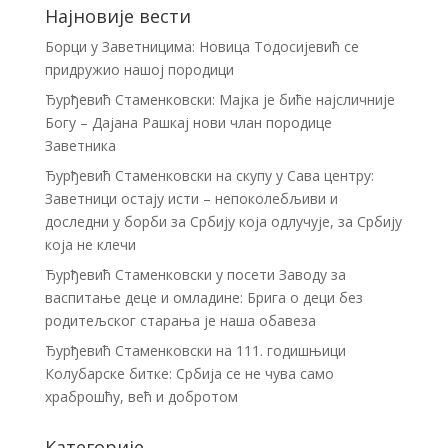
Најновије вести
Борци у Заветницима: Новица Тодосијевић се
придружио нашој породици
Ђурђевић Стаменковски: Мајка је биће најсличније
Богу – Дајана Рашкај нови члан породице
Заветника
Ђурђевић Стаменковски на скупу у Сава центру:
Заветници остају исти – непоколебљиви и
доследни у борби за Србију која одлучује, за Србију
која не клечи
Ђурђевић Стаменковски у посети Заводу за
васпитање деце и омладине: Брига о деци без
родитељског старања је наша обавеза
Ђурђевић Стаменковски на 111. годишњици
Колубарске битке: Србија се не чува само
храброшћу, већ и добротом
Категорије