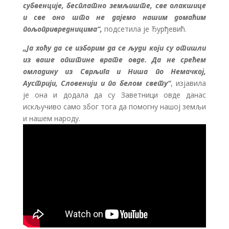
субвенције, бесплатно земљиште, све олакшице
и све оно што не дајемо нашим домаћим
пољопривредницима“,
подсетила је Ђурђевић.
„Ја хоћу да се изборим да се људи који су отишли
из ваше општине врате овде. Да не срећем
омладину из Сврљига и Ниша по Немачкој,
Аустрији, Словенији и по белом свету“
, изјавила
је она и додала да су Заветници овде данас
искључиво само због тога да помогну нашој земљи
и нашем народу.