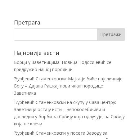
Претрага
Најновије вести
Борци у Заветницима: Новица Тодосијевић се
придружио нашој породици
Ђурђевић Стаменковски: Мајка је биће најсличније
Богу – Дајана Рашкај нови члан породице
Заветника
Ђурђевић Стаменковски на скупу у Сава центру:
Заветници остају исти – непоколебљиви и
доследни у борби за Србију која одлучује, за Србију
која не клечи
Ђурђевић Стаменковски у посети Заводу за