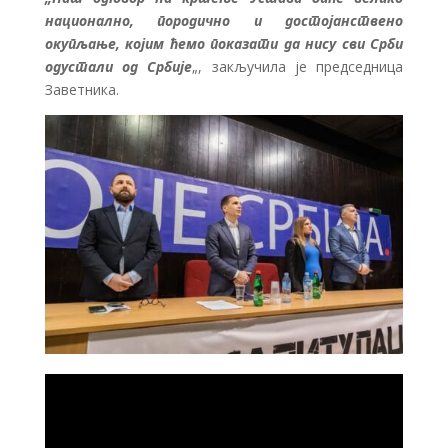
национално, породично и достојанствено
окупљање, којим ћемо показати да нису сви Срби
одустали од Србије
„, закључила је председница
Заветника.