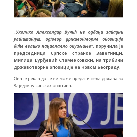
„Уколико Александар Вучић не одбаци западни
ултиматум, одговор државотворне опозиције
биће велико национално окупљање“,
поручила је
председница Српске странке Заветници,
Милица Ђурђевић Стаменковски, на трибини
државотворне опозиције на Новом Београду.
Она је рекла да се не може предати цела држава за
Заједницу српских општина.