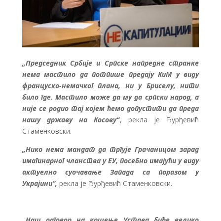
„Председник Србије и Српске напредне странке
нема мастило да потпише предају КиМ у виду
француско-немачког плана, ни у Бриселу, нити
било где. Мастило може да му да српски народ, а
није се родио тај којем ћемо допустити да преда
нашу државу на Косову“
, рекла је Ђурђевић
Стаменковски.
„Нико нема мандат да тргује Грачаницом зарад
имагинарног чланства у ЕУ, посебно имајући у виду
актуелно суочавање Запада са поразом у
Украјини“,
рекла је Ђурђевић Стаменковски.
„Наш одговор на кршење Устава биће велико