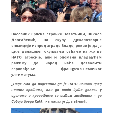
Посланик Српске странке Заветници, Никола
Драгићевић, на скупу државотворне
опозиције испред зграде Владе, рекао је да је
циљ данашњег окупљања сећање на жртве
НАТО агресије, али и опомена владајућем
режиму да народ неће дозволити
спровођење француско-немачког
ултиматума.
„Овде смо да подсетим да је НАТО поново пред
нашим вратима, али да овога пута долази у
оделима и краватама са истим захтевом – да
Србија преда КиМ
„, нагласио је Драгићевић.