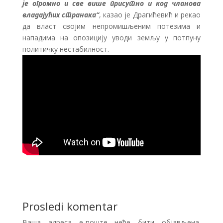
је огромно и све више присутно и код чланова
владајућих странака“
, казао је Драгићевић и рекао
да власт својим непромишљеним потезима и
нападима на опозицију уводи земљу у потпуну
политичку нестабилност.
Prosledi komentar
Ваша адреса е-поште неће бити објављена.