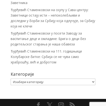
Заветника
Ђурђевић Стаменковски на скупу у Сава центру:
Заветници остају исти – непоколебљиви и
доследни у борби за Србију која одлучује, за Србију
која не клечи
Ђурђевић Стаменковски у посети Заводу за
васпитање деце и омладине: Брига о деци без
родитељског старања је наша обавеза
Ђурђевић Стаменковски на 111. годишњици
Колубарске битке: Србија се не чува само
храброшћу, већ и добротом
Категорије
Категорије