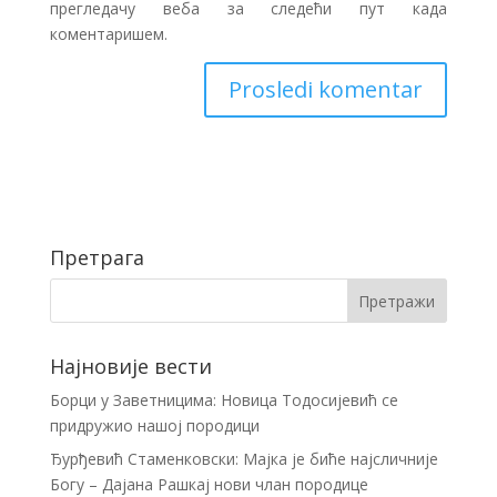
прегледачу веба за следећи пут када
коментаришем.
Претрага
Најновије вести
Борци у Заветницима: Новица Тодосијевић се
придружио нашој породици
Ђурђевић Стаменковски: Мајка је биће најсличније
Богу – Дајана Рашкај нови члан породице