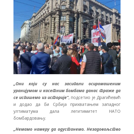
„Они који су нас засипали осиромашеним
уранијумом и касетним бомбама данас траже да
се испишемо из историје“
, подсетио је Драгићевић
и додао да би Србија прихватањем западног
ултиматума дала легитимитет НАТО
бомбардовању.
„Немамо намеру да одустанемо. Незадовољство