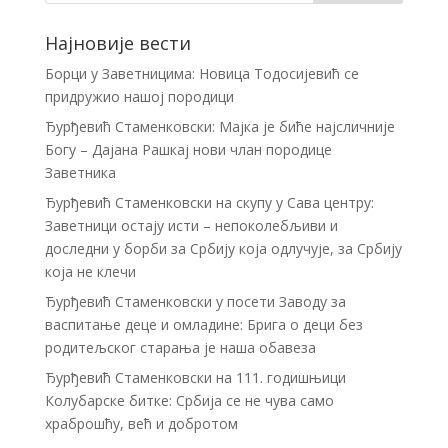
Најновије вести
Борци у Заветницима: Новица Тодосијевић се
придружио нашој породици
Ђурђевић Стаменковски: Мајка је биће најсличније
Богу – Дајана Рашкај нови члан породице
Заветника
Ђурђевић Стаменковски на скупу у Сава центру:
Заветници остају исти – непоколебљиви и
доследни у борби за Србију која одлучује, за Србију
која не клечи
Ђурђевић Стаменковски у посети Заводу за
васпитање деце и омладине: Брига о деци без
родитељског старања је наша обавеза
Ђурђевић Стаменковски на 111. годишњици
Колубарске битке: Србија се не чува само
храброшћу, већ и добротом