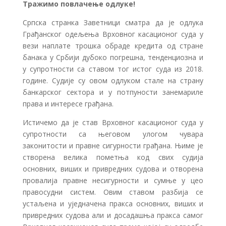
Тражимо повлачење одлуке!
Српска странка Заветници сматра да је одлука
Грађанског одељења Врховног касационог суда у
вези наплате трошка обраде кредита од стране
банака у Србији дубоко погрешна, тенденциозна и
у супротности са ставом тог истог суда из 2018.
године. Судије су овом одлуком стале на страну
банкарског сектора и у потпуности занемариле
права и интересе грађана.
Истичемо да је став Врховног касационог суда у
супротности са његовом улогом чувара
законитости и правне сигурности грађана. Њиме је
створена велика пометња код свих судија
основних, виших и привредних судова и отворена
провалија правне несигурности и сумње у цео
правосудни систем. Овим ставом разбија се
устаљена и уједначена пракса основних, виших и
привредних судова али и досадашња пракса самог