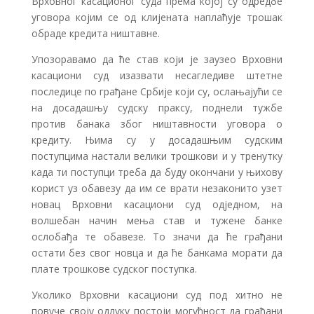
Врховног касационог суда према којој су одредбе
уговора којим се од клијената наплаћује трошак
обраде кредита ништавне.
Упозоравамо да ће став који је заузео Врховни
касациони суд изазвати несагледиве штетне
последице по грађане Србије који су, ослањајући се
на досадашњу судску праксу, поднели тужбе
против банака због ништавности уговора о
кредиту. Њима су у досадашњим судским
поступцима настали велики трошкови и у тренутку
када ти поступци треба да буду окончани у њихову
корист уз обавезу да им се врати незаконито узет
новац Врховни касациони суд одједном, на
волшебан начин мења став и тужене банке
ослобађа те обавезе. То значи да ће грађани
остати без свог новца и да ће банкама морати да
плате трошкове судског поступка.
Уколико Врховни касациони суд под хитно не
повуче своју одлуку постоји могућност да грађани