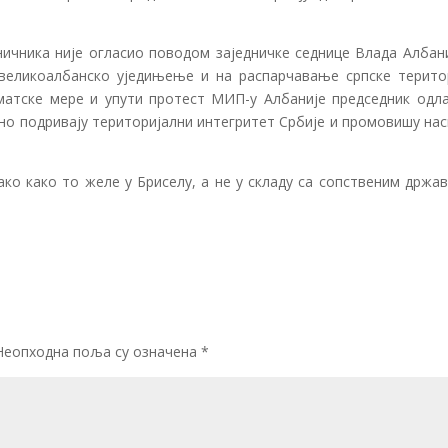
ничника није огласио поводом заједничке седнице Влада Албани
 великоалбанско уједињење и на распарчавање српске територ
матске мере и упути протест МИП-у Албаније председник одла
но подривају територијални интегритет Србије и промовишу нас
ко како то желе у Бриселу, а не у складу са сопственим држав
Неопходна поља су означена
*