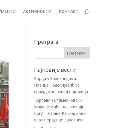
УМЕНТИ
АКТИВНОСТИ
КОНТАКТ
Претрага
Најновије вести
Борци у Заветницима:
Новица Тодосијевић се
придружио нашој породици
Ђурђевић Стаменковски:
Мајка је биће најсличније
Богу – Дајана Рашкај нови
члан породице Заветника