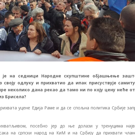
а је на седници Народне скупштине објашњење зашт
своју одлуку и прихватио да ипак присуствује самиту
пре неколико дана рекао да тамо ни по коју цену неће о
из Брисела?
прихвата уцене Едија Раме и да се спољна политика Србије зап
ихватљивом, посебно јер до ње долази у тренуцима најв
исака на српски народ на КиМ и на Србију да прихвати члан