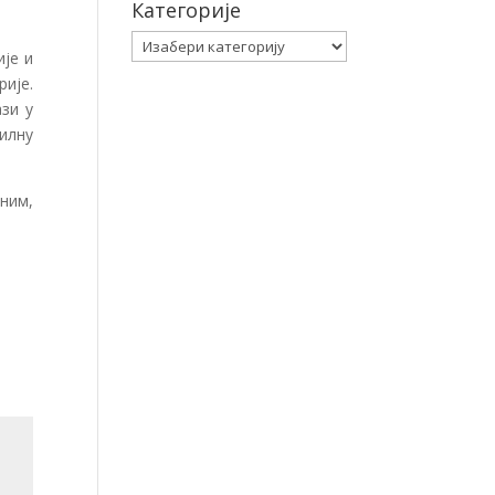
Категорије
Категорије
је и
ије.
зи у
илну
ним,