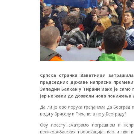
Српска странка Заветници затражил
председник државе напрасно променио 
Западни Балкан у Тирани иако је само 
јер не жели да дозволи нова понижења 
Да ли је ово порука грађанима да Београд 
води у Бриселу и Тирани, а не у Београду?
Ову посету сматрамо погрешном и непр
великоалбанских провокација, као и прит