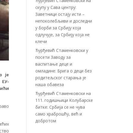
Ђурђевић Стаменковски на
скупу у Сава центру:
Заветници остају исти –
непоколебљиви и доследни
у борби за Србију која
одлучује, за Србију која не
клечи
Ђурђевић Стаменковски у
посети Заводу за
васпитање деце и
омладине: Брига о деци без
о је
родитељског старања је
 ЕУ-
наша обавеза
тићи
Ђурђевић Стаменковски на
111. годишњици Колубарске
раво
битке: Србија се не чува
само храброшћу, већ и
добротом
ећих
ство