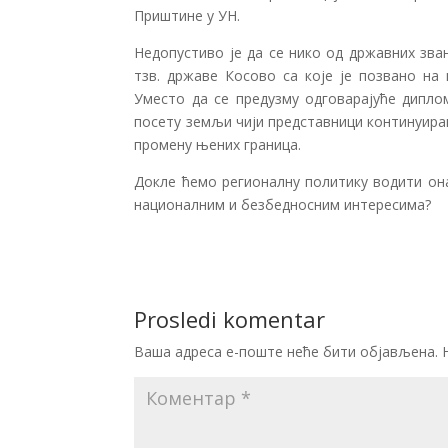
Приштине у УН.
Недопустиво је да се нико од државних зва
тзв. државе Косово са које је позвано на
Уместо да се предузму одговарајуће дипло
посету земљи чији представници континуира
промену њених граница.
Докле ћемо регионалну политику водити она
националним и безбедносним интересима?
Prosledi komentar
Ваша адреса е-поште неће бити објављена.