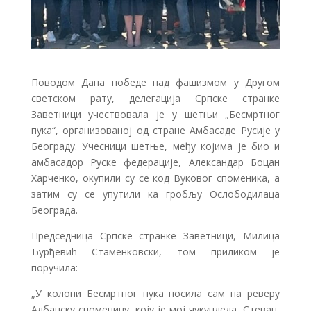
Поводом Дана победе над фашизмом у Другом
светском рату, делегација Српске странке
Заветници учествовала је у шетњи „Бесмртног
пука“, организованој од стране Амбасаде Русије у
Београду. Учесници шетње, међу којима је био и
амбасадор Руске федерације, Александар Боцан
Харченко, окупили су се код Вуковог споменика, а
затим су се упутили ка гробљу Ослободилаца
Београда.
Председница Српске странке Заветници, Милица
Ђурђевић Стаменковски, том приликом је
поручила:
„У колони Бесмртног пука носила сам на реверу
Албанску споменицу, коју је мој чукундеда, Стеван,