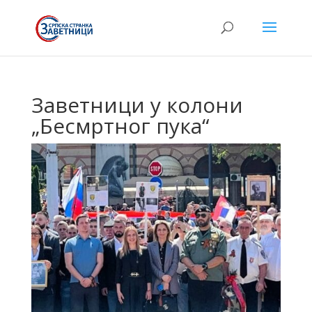
Заветници у колони
„Бесмртног пука“