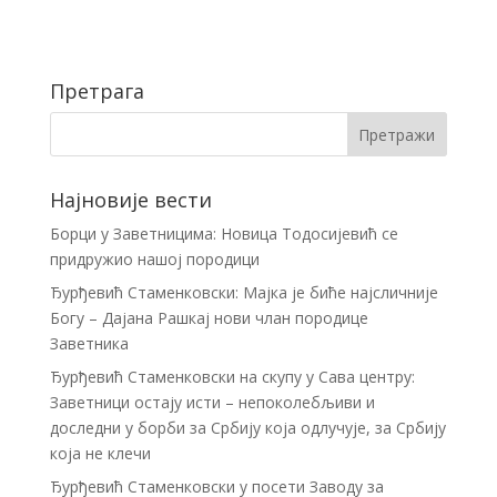
Претрага
Најновије вести
Борци у Заветницима: Новица Тодосијевић се
придружио нашој породици
Ђурђевић Стаменковски: Мајка је биће најсличније
Богу – Дајана Рашкај нови члан породице
Заветника
Ђурђевић Стаменковски на скупу у Сава центру:
Заветници остају исти – непоколебљиви и
доследни у борби за Србију која одлучује, за Србију
која не клечи
Ђурђевић Стаменковски у посети Заводу за