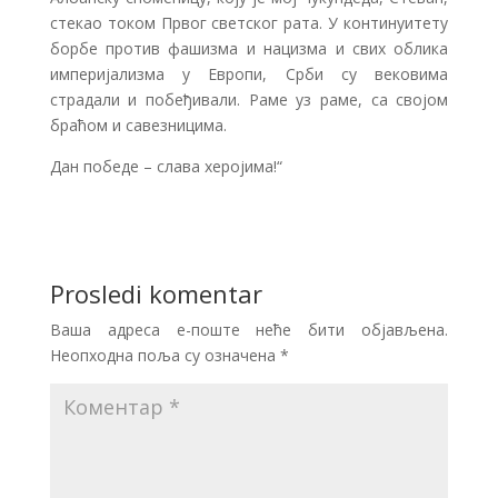
стекао током Првог светског рата. У континуитету
борбе против фашизма и нацизма и свих облика
империјализма у Европи, Срби су вековима
страдали и побеђивали. Раме уз раме, са својом
браћом и савезницима.
Дан победе – слава херојима!“
Prosledi komentar
Ваша адреса е-поште неће бити објављена.
Неопходна поља су означена
*