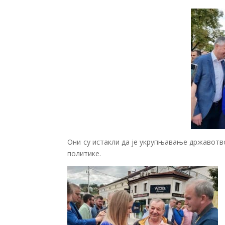
Они су истакли да је укрупњавање државотв
политике.