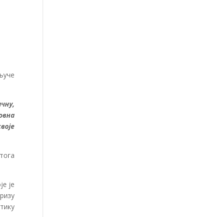
кључе
чну,
овна
воје
 тога
је је
кризу
итику