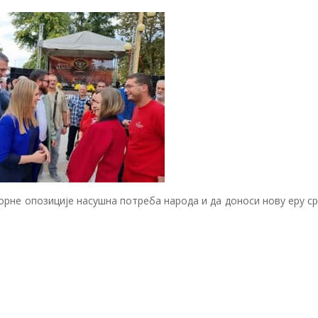
орне опозиције насушна потреба народа и да доноси нову еру с