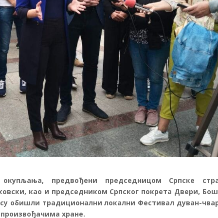
 окупљања, предвођени председницом Српске стр
овски, као и председником Српског покрета Двери, Бо
 су обишли традиционални локални Фестивал дуван-чва
 произвођачима хране.