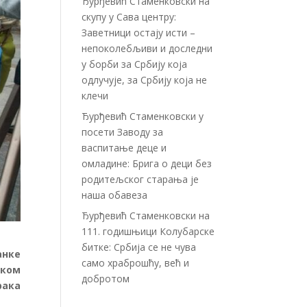
Ђурђевић Стаменковски на
скупу у Сава центру:
Заветници остају исти –
непоколебљиви и доследни
у борби за Србију која
одлучује, за Србију која не
клечи
Ђурђевић Стаменковски у
посети Заводу за
васпитање деце и
омладине: Брига о деци без
родитељског старања је
наша обавеза
Ђурђевић Стаменковски на
111. годишњици Колубарске
битке: Србија се не чува
анке
само храброшћу, већ и
шком
добротом
рака