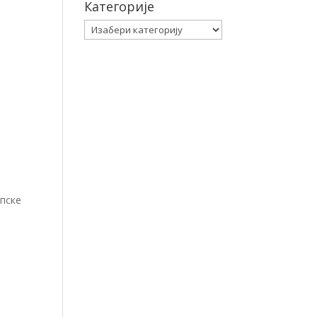
Категорије
Категорије
рпске