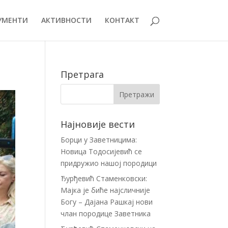
УМЕНТИ
АКТИВНОСТИ
КОНТАКТ
!
Претрага
Најновије вести
Борци у Заветницима:
Новица Тодосијевић се
придружио нашој породици
Ђурђевић Стаменковски:
Мајка је биће најсличније
Богу – Дајана Рашкај нови
члан породице Заветника