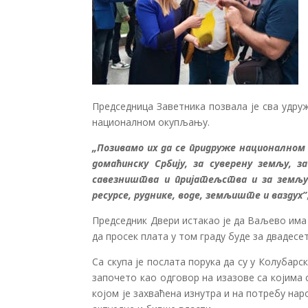
Председница Заветника позвала је сва удруж
националном окупљању.
„Позивамо их да се придруже националном о
домаћинску Србију, за суверену земљу, за
савезништва и пријатељства и за земљу ко
ресурсе, руднике, воде, земљиште и ваздух”
Председник Двери истакао је да Ваљево има 
да просек плата у том граду буде за двадес
Са скупа је послата порука да су у Колубар
започето као одговор на изазове са којима 
којом је захваћена изнутра и на потребу нар