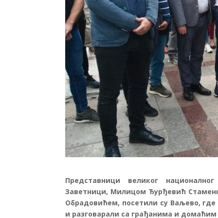
Представници великог националног
Заветници, Милицом Ђурђевић Стаменк
Обрадовићем, посетили су Ваљево, где
и разговарали са грађанима и домаћим