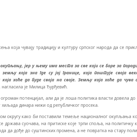
ења која чувају традицију и културу српског народа да се при
купљању, јер у њему има места за све који се боре за породи
 земљу која зна где су јој границе, која поштује своја век
ја хоће да буде своја на своје. Земљу која хоће да чува с
, нагласила је Милица Ђурђевић.
огроман потенцијал, али да је лоша политика власти довела до
ет хиљада динара нижи од републичког просека.
ском округу како би поставили темеље националног окупљања ко
се држава суочава, на притиске које трпи споља, на политичку 
ода да дође до суштинских промена, а не повратка на стару пол