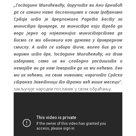
„Господине Милићевићу, поручите ви Ани Брнабић
да се извини нама посланицима и свим грађанима
Србије што је предложила Радета Басту за
министра привреде, за министра који треба да
води једно од најважнијих министарстава да
бисмо се ми обновили као држава у привредном
смислу. А што се избора тиче, волео бих да се
видимо што пре, господине Милићевићу, на тим
изборима, само их ви слободно распишите и
немојте ви да нам говорите да их ми нећемо. Ево
ми их хоћемо, на свим нивоима, нарочито Српска
странка Заветници то тражи већ више месеци“
,
закључује народни посланик у свом обраћању.