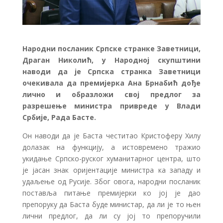
Народни посланик Српске странке Заветници,
Драган Николић, у Народној скупштини
наводи да је Српска странка Заветници
очекивала да премијерка Ана Брнабић дође
лично и образложи свој предлог за
разрешење министра привреде у Влади
Србије, Рада Басте.
Он наводи да је Баста честитао Кристоферу Хилу
долазак на функцију, а истовремено тражио
укидање Српско-руског хуманитарног центра, што
је јасан знак оријентације министра ка западу и
удаљење од Русије. Због овога, народни посланик
поставља питање премијерки ко јој је дао
препоруку да Баста буде министар, да ли је то њен
лични предлог, да ли су јој то препоручили