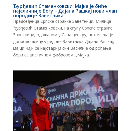
Ђурђевић Стаменковски: Мајка је биће
најсличније Богу – Дајана Рашкај нови члан
породице Заветника
Председница Српске странке Заветници, Милица
Ђурђевић Стаменковски, на скупу Српске странке
Заветници, одржаном у Сава центру, пожелела је
добродошлицу у редове Заветника Дајани Рашкај,
мајци чији се најстарији син Василије од рођења
бори са цистичном фиброзом. „Мајка...