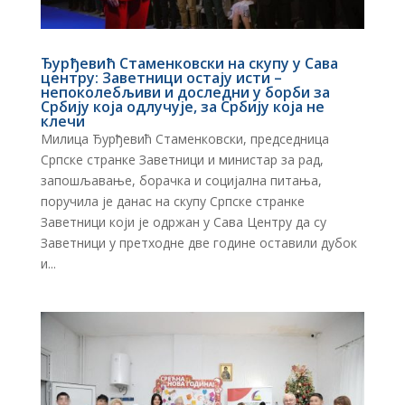
Ђурђевић Стаменковски на скупу у Сава
центру: Заветници остају исти –
непоколебљиви и доследни у борби за
Србију која одлучује, за Србију која не
клечи
Милица Ђурђевић Стаменковски, председница
Српске странке Заветници и министар за рад,
запошљавање, борачка и социјална питања,
поручила је данас на скупу Српске странке
Заветници који је одржан у Сава Центру да су
Заветници у претходне две године оставили дубок
и...