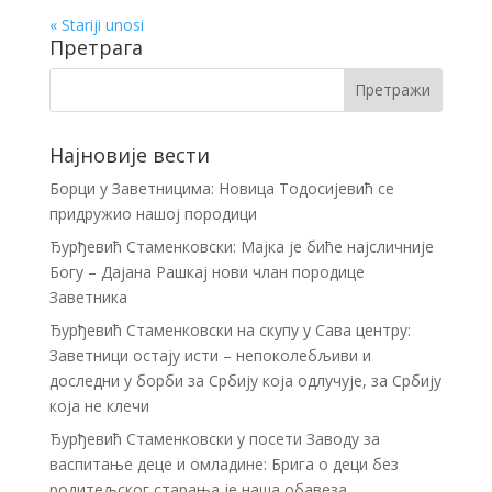
« Stariji unosi
Претрага
Најновије вести
Борци у Заветницима: Новица Тодосијевић се
придружио нашој породици
Ђурђевић Стаменковски: Мајка је биће најсличније
Богу – Дајана Рашкај нови члан породице
Заветника
Ђурђевић Стаменковски на скупу у Сава центру:
Заветници остају исти – непоколебљиви и
доследни у борби за Србију која одлучује, за Србију
која не клечи
Ђурђевић Стаменковски у посети Заводу за
васпитање деце и омладине: Брига о деци без
родитељског старања је наша обавеза