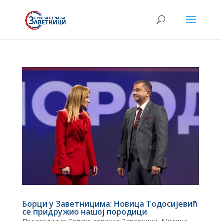
Борци у Заветницима: Новица Тодосијевић
се придружио нашој породици