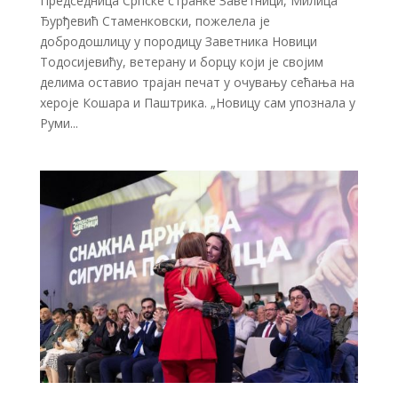
Председница Српске странке Заветници, Милица
Ђурђевић Стаменковски, пожелела је
добродошлицу у породицу Заветника Новици
Тодосијевићу, ветерану и борцу који је својим
делима оставио трајан печат у очувању сећања на
хероје Кошара и Паштрика. „Новицу сам упознала у
Руми...