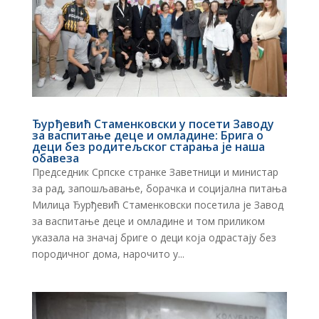
Ђурђевић Стаменковски у посети Заводу
за васпитање деце и омладине: Брига о
деци без родитељског старања је наша
обавеза
Председник Српске странке Заветници и министар
за рад, запошљавање, борачка и социјална питања
Милица Ђурђевић Стаменковски посетила је Завод
за васпитање деце и омладине и том приликом
указала на значај бриге о деци која одрастају без
породичног дома, нарочито у...