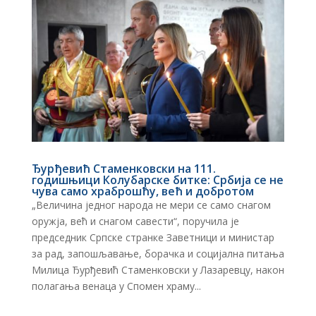
Ђурђевић Стаменковски на 111.
годишњици Колубарске битке: Србија се не
чува само храброшћу, већ и добротом
„Величина једног народа не мери се само снагом
оружја, већ и снагом савести“, поручила је
председник Српске странке Заветници и министар
за рад, запошљавање, борачка и социјална питања
Милица Ђурђевић Стаменковски у Лазаревцу, након
полагања венаца у Спомен храму...