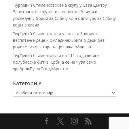
Ђурђевић Стаменковски на скупу у Сава центру:
Заветници остају исти – непоколебљиви и
доследни у борби за Србију која одлучује, за Србију
која не клечи
Ђурђевић Стаменковски у посети Заводу за
васпитање деце и омладине: Брига о деци без
родитељског старања је наша обавеза
Ђурђевић Стаменковски на 111. годишњици
Колубарске битке: Србија се не чува само
храброшћу, већ и добротом
Категорије
Категорије