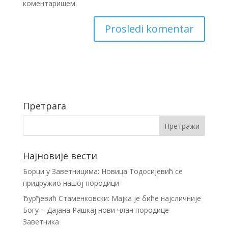
коментаришем.
Претрага
Најновије вести
Борци у Заветницима: Новица Тодосијевић се
придружио нашој породици
Ђурђевић Стаменковски: Мајка је биће најсличније
Богу – Дајана Рашкај нови члан породице
Заветника