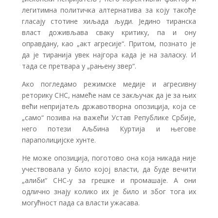
легитимна политичка алтернатива за коју такође
гласају стотине хиљада људи. Једино тиранска
власт доживљава сваку критику, па и ону
оправдану, као „акт агресије“. Притом, познато је
да је тиранија увек најгора када је на заласку. И
тада се претвара у „рањену звер“.
Ако погледамо режимске медије и агресивну
реторику СНС, намеће нам се закључак да је за њих
већи непријатељ државотворна опозиција, која се
„само“ позива на важећи Устав Републике Србије,
него потези Аљбина Куртија и његове
параполицијске хунте.
Не може опозиција, поготово она која никада није
учествовала у било којој власти, да буде вечити
„алиби“ СНС-у за грешке и промашаје. А они
одлично знају колико их је било и због тога их
могућност пада са власти ужасава.