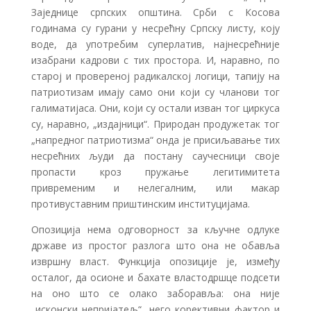
Заједнице српских општина. Срби с Косова
годинама су гурани у несрећну Српску листу, коју
воде, да употребим суперлатив, најнесрећније
изабрани кадрови с тих простора. И, наравно, по
старој и провереној радикалској логици, тапију на
патриотизам имају само они који су чланови тог
галиматијаса. Они, који су остали изван тог циркуса
су, наравно, „издајници“. Природан продужетак тог
„напредног патриотизма“ онда је присиљавање тих
несрећних људи да постану саучесници своје
пропасти кроз пружање легитимитета
привременим и нелегалним, или макар
противуставним приштинским институцијама.
Опозиција нема одговорност за кључне одлуке
државе из простог разлога што она не обавља
извршну власт. Функција опозиције је, између
осталог, да осионе и бахате властодршце подсети
на оно што се олако заборавља: она није
„исконски непријатељ“, него корективни фактор и