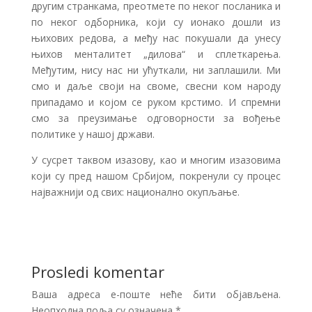
другим странкама, преотмете по неког посланика и
по неког одборника, који су ионако дошли из
њихових редова, а међу нас покушали да унесу
њихов менталитет „дилова“ и сплеткарења.
Међутим, нису нас ни ућуткали, ни заплашили. Ми
смо и даље своји на своме, свесни ком народу
припадамо и којом се руком крстимо. И спремни
смо за преузимање одговорности за вођење
политике у нашој држави.
У сусрет таквом изазову, као и многим изазовима
који су пред нашом Србијом, покренули су процес
најважнији од свих: национално окупљање.
Prosledi komentar
Ваша адреса е-поште неће бити објављена.
Неопходна поља су означена
*