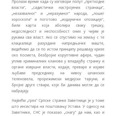
Пролази време када су изговори попут „претходне
власти“, „садистички настројених странаца“,
„незахвалног“ и „неразумног“ народа, „лошег
хороскопа“ и поготово „издајничке опозиције“,
били карта која аболира сваку грешку,
недоследност и неспособност оних у чијим је
рукама сва власт. Ако се спустимо на земљу с те
клацкалице разуздане напредњачке маште,
видећемо да се по истом принципу решавају кризе
око Космета, безбројне коруптивне афере, чудан
уплив криминалних кланова у владајућу странку и
органе извршне власти, издаје, преваре и изјаве
љубави председнику на нивоу шпанских
теленовела, прорежимски медијски тајкуни, и
бројне друге ствари, које би данима могле да се
набрајају.
Највећи „грех“ Српске странке Заветници је у томе
што инсистира на поштовању Устава. У односу на
Заветнике, СНС је показао „снагу“ да нам, као и