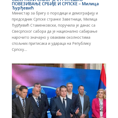
ПОВЕЗИВАЊЕ СРБИЈЕ И СРПСКЕ – Милица
Ђурђевић
Министар за бригу о породици и демографију и
председник Српске странке Заветници, Милица
Ђурђевић Стаменковски, поручила је данас са
Свесрпског сабора да је национално сабирање
нарочито значајно у оваквим околностима
спољних притисака и удараца на Републику
Српску....