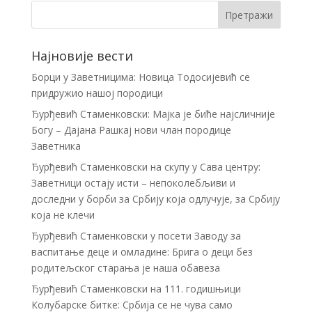
Најновије вести
Борци у Заветницима: Новица Тодосијевић се
придружио нашој породици
Ђурђевић Стаменковски: Мајка је биће најсличније
Богу – Дајана Рашкај нови члан породице
Заветника
Ђурђевић Стаменковски на скупу у Сава центру:
Заветници остају исти – непоколебљиви и
доследни у борби за Србију која одлучује, за Србију
која не клечи
Ђурђевић Стаменковски у посети Заводу за
васпитање деце и омладине: Брига о деци без
родитељског старања је наша обавеза
Ђурђевић Стаменковски на 111. годишњици
Колубарске битке: Србија се не чува само