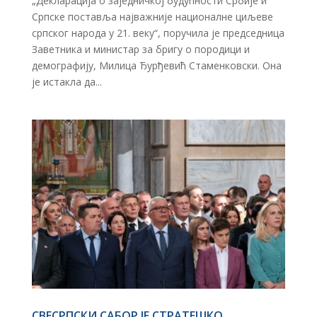
„Декларација о заједничкој будућности Србије и
Српске поставља најважније националне циљеве
српског народа у 21. веку“, поручила је председница
Заветника и министар за бригу о породици и
демографију, Милица Ђурђевић Стаменковски. Она
је истакла да...
СВЕСРПСКИ САБОР ЈЕ СТРАТЕШКО