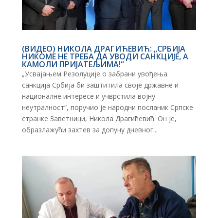
(ВИДЕО) НИКОЛА ДРАГИЋЕВИЋ: „СРБИЈА
НИКОМЕ НЕ ТРЕБА ДА УВОДИ САНКЦИЈЕ, А
КАМОЛИ ПРИЈАТЕЉИМА!“
„Усвајањем Резолуције о забрани увођења
санкција Србија би заштитила своје државне и
националне интересе и учврстила војну
неутралност“, поручио је народни посланик Српске
странке Заветници, Никола Драгићевић. Он је,
образлажући захтев за допуну дневног...