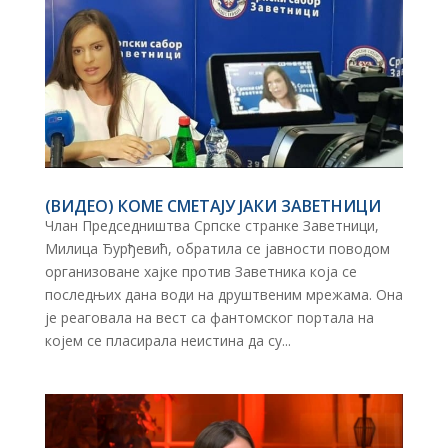
(ВИДЕО) КОМЕ СМЕТАЈУ ЈАКИ ЗАВЕТНИЦИ
Члан Председништва Српске странке Заветници,
Милица Ђурђевић, обратила се јавности поводом
организоване хајке против Заветника која се
последњих дана води на друштвеним мрежама. Она
је реаговала на вест са фантомског портала на
којем се пласирала неистина да су...