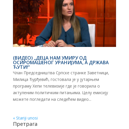
(ВИДЕО) „ДЕЦА НАМ УМИРУ ОД
ОСИРОМАШЕНОГ УРАНИЈУМА, A ДРЖАВА
ЋУТИ!“
Члан Председништва Српске странке Заветници,
Милица Ђурђевић, гостовала је у јутарњем
програму Хепи телевизије где је говорила о
актуленим политичким питањима. Целу емисију
можете погледати на следећем видео...
« Stariji unosi
Претрага