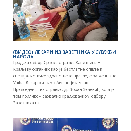
(ВИДЕО) ЛЕКАРИ ИЗ ЗАВЕТНИКА У СЛУЖБИ
НАРОДА
Градски одбор Српске странке Заветници у
Краљеву организовао је бесплатне опште и
специјалистичке здравствене прегледе за мештане
Ушћа. Лекарски тим обишао је и члан
Председништва странке, др Зоран Зечевић, који је
том приликом захвалио краљевачком одбору
Заветника на...