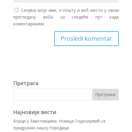
Сачувај моје име, е-пошту и веб место у овом
прегледачу веба за следећи пут када
коментаришем.
Претрага
Најновије вести
Борци у Заветницима: Новица Тодосијевић се
придружио нашој породици