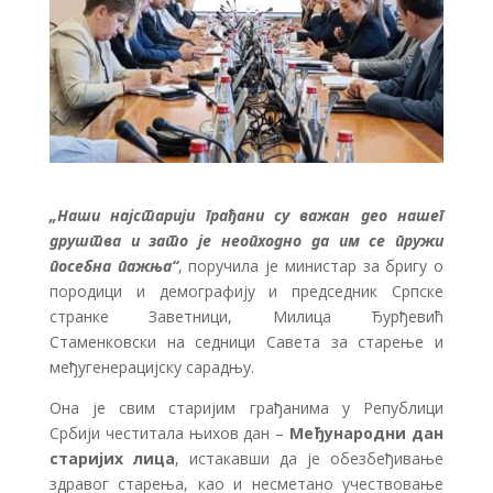
„Наши најстарији грађани су важан део нашег
друштва и зато је неопходно да им се пружи
посебна пажња“
, поручила је министар за бригу о
породици и демографију и председник Српске
странке Заветници, Милица Ђурђевић
Стаменковски на седници Савета за старење и
међугенерацијску сарадњу.
Она је свим старијим грађанима у Републици
Србији честитала њихов дан –
Међународни дан
старијих лица
, истакавши да је обезбеђивање
здравог старења, као и несметано учествовање