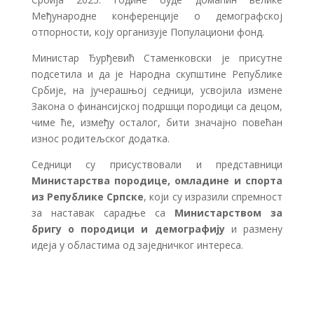
Међународне конференције о демографској
отпорности, коју организује Популациони фонд.
Министар Ђурђевић Стаменковски је присутне
подсетила и да је Народна скупштине Републике
Србије, на јучерашњој седници, усвојила измене
Закона о финансијској подршци породици са децом,
чиме ће, између осталог, бити значајно повећан
износ родитељског додатка.
Седници су присуствовали и представници
Министарства породице, омладине и спорта
из Републике Српске
, који су изразили спремност
за наставак сарадње са
Министарством за
бригу о породици и демографију
и размену
идеја у областима од заједничког интереса.