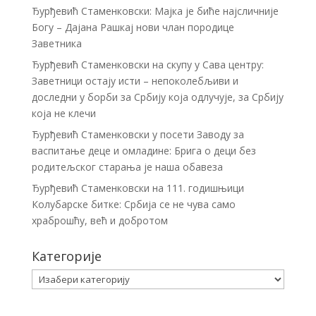
Ђурђевић Стаменковски: Мајка је биће најсличније
Богу – Дајана Рашкај нови члан породице
Заветника
Ђурђевић Стаменковски на скупу у Сава центру:
Заветници остају исти – непоколебљиви и
доследни у борби за Србију која одлучује, за Србију
која не клечи
Ђурђевић Стаменковски у посети Заводу за
васпитање деце и омладине: Брига о деци без
родитељског старања је наша обавеза
Ђурђевић Стаменковски на 111. годишњици
Колубарске битке: Србија се не чува само
храброшћу, већ и добротом
Категорије
Категорије