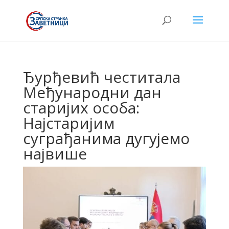
Ђурђевић честитала
Међународни дан
старијих особа:
Најстаријим
суграђанима дугујемо
највише