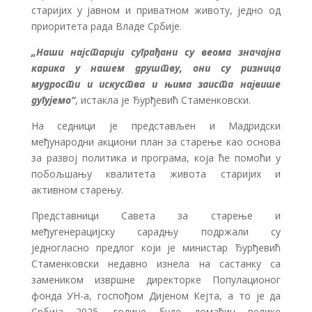
старијих у јавном и приватном животу, једно од
приоритета рада Владе Србије.
„Наши најстарији суграђани су веома значајна
карика у нашем друштву, они су ризница
мудрости и искуства и њима заиста највише
дугујемо“
, истакла је Ђурђевић Стаменковски.
На седници је представљен и Мадридски
међународни акциони план за старење као основа
за развој политика и програма, која ће помоћи у
побољшању квалитета живота старијих и
активном старењу.
Представници Савета за старење и
међугенерацијску сарадњу подржали су
једногласно предлог који је министар Ђурђевић
Стаменковски недавно изнела на састанку са
замеником извршне директорке Популационог
фонда УН-а, госпођом Дијеном Кејта, а то је да
Србија 2025. године буде домаћин велике