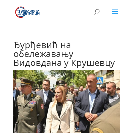
Ђурђевић на
обележавању
Видовдана у Крушевцу