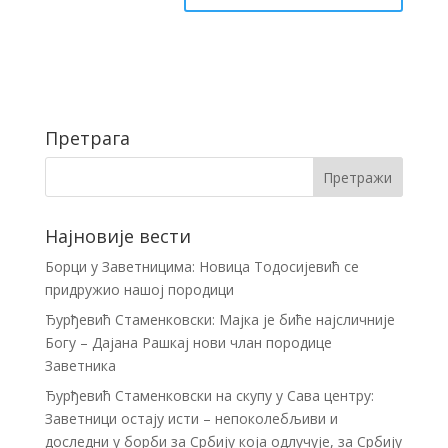
Претрага
Најновије вести
Борци у Заветницима: Новица Тодосијевић се
придружио нашој породици
Ђурђевић Стаменковски: Мајка је биће најсличније
Богу – Дајана Рашкај нови члан породице
Заветника
Ђурђевић Стаменковски на скупу у Сава центру:
Заветници остају исти – непоколебљиви и
доследни у борби за Србију која одлучује, за Србију