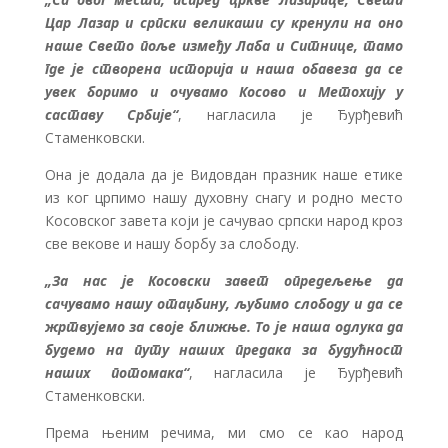
Цар Лазар и српски великаши су кренули на оно
наше Свето поље између Лаба и Ситнице, тамо
где је створена историја и наша обавеза да се
увек боримо и очувамо Косово и Метохију у
саставу Србије“
, нагласила је Ђурђевић
Стаменковски.
Она је додала да је Видовдан празник наше етике
из ког црпимо нашу духовну снагу и родно место
Косовског завета који је сачувао српски народ кроз
све векове и нашу борбу за слободу.
„За нас је Косовски завет опредељење да
сачувамо нашу отаџбину, љубимо слободу и да се
жртвујемо за своје ближње. То је наша одлука да
будемо на путу наших предака за будућност
наших потомака“
, нагласила је Ђурђевић
Стаменковски.
Према њеним речима, ми смо се као народ