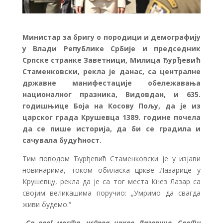
Министар за бригу о породици и демографију
у Влади Републике Србије и председник
Српске странке Заветници, Милица Ђурђевић
Стаменковски, рекла је данас, са централне
државне манифестације обележавања
националног празника, Видовдан, и 635.
годишњице Боја на Косову Пољу, да је из
царског града Крушевца 1389. године почела
да се пише историја, да би се градила и
сачувала будућност.
Тим поводом Ђурђевић Стаменковски је у изјави
новинарима, током обиласка цркве Лазарице у
Крушевцу, рекла да је са тог места Кнез Лазар са
својим великашима поручио: „Умримо да свагда
живи будемо.“
„Са овог места, испред цркве Лазарице, Свети