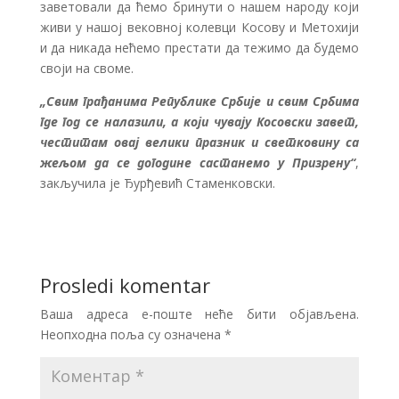
заветовали да ћемо бринути о нашем народу који
живи у нашој вековној колевци Косову и Метохији
и да никада нећемо престати да тежимо да будемо
своји на своме.
„Свим грађанима Републике Србије и свим Србима
где год се налазили, а који чувају Косовски завет,
честитам овај велики празник и светковину са
жељом да се догодине састанемо у Призрену“
,
закључила је Ђурђевић Стаменковски.
Prosledi komentar
Ваша адреса е-поште неће бити објављена.
Неопходна поља су означена
*