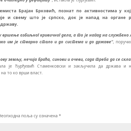
ремиста Брајан Брковић, познат по активностима у ко
е и свему што је српско, док је напад на органе 
 државу.
 вршење озбиљног кривичног дела, а то је напад на службено 
ко им је стварно стало и до система и до државе“
, поручи
ову земљу, нечија браћа, синови и очеви, сада треба да се скл
тала је Ђурђевић Стаменковски и закључила да држава и 
 на то ко врши власт.
Неопходна поља су означена
*