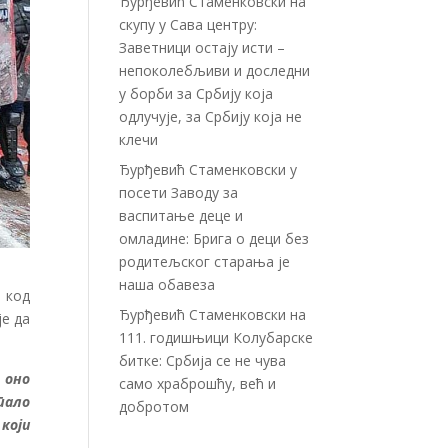
Ђурђевић Стаменковски на
скупу у Сава центру:
Заветници остају исти –
непоколебљиви и доследни
у борби за Србију која
одлучује, за Србију која не
клечи
Ђурђевић Стаменковски у
посети Заводу за
васпитање деце и
омладине: Брига о деци без
родитељског старања је
наша обавеза
 код
Ђурђевић Стаменковски на
је да
111. годишњици Колубарске
битке: Србија се не чува
 оно
само храброшћу, већ и
тало
добротом
 који