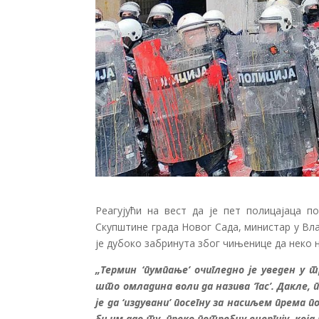
Реагујући на вест да је пет полицајаца п
Скупштине града Новог Сада, министар у Вл
је дубоко забринута због чињенице да неко 
„Термин ‘пумпање’ очигледно је уведен у 
што омладина воли да назива ‘гас’. Дакле,
је да ‘издувани’ посегну за насиљем према п
би им дао ту, преко потребну енергију, која