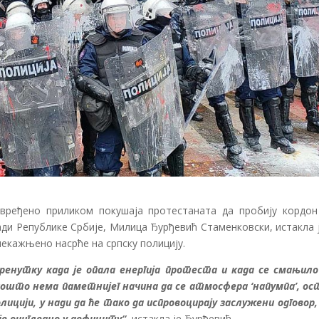
овређено приликом покушаја протестаната да пробију кордон
ади Републике Србије, Милица Ђурђевић Стаменковски, истакла 
некажњено насрће на српску полицију.
тренутку када је опала енергија протеста и када се смањило
 пошто нема паметнијег начина да се атмосфера ‘напумпа’, ос
олицији, у нади да ће тако да испровоцирају заслужени одговор,
 је очигледно у дефициту“
, истакла је Ђурђевић.