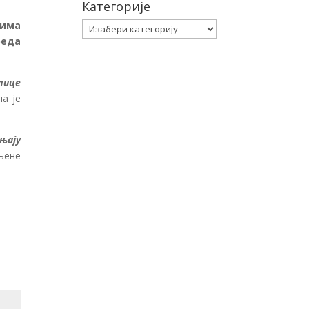
Категорије
јима
Категорије
реда
лице
ла је
ањају
њене