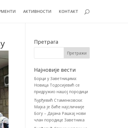
УМЕНТИ
АКТИВНОСТИ
КОНТАКТ
ву
Претрага
Најновије вести
Борци у Заветницима:
Новица Тодосијевић се
придружио нашој породици
Ђурђевић Стаменковски:
Мајка је биће најсличније
Богу – Дајана Рашкај нови
члан породице Заветника