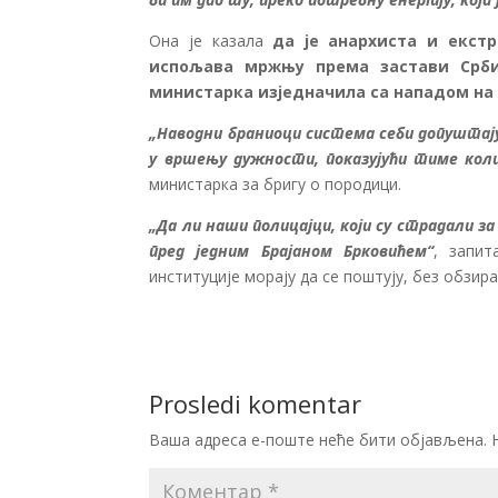
Она је казала
да је анархиста и екст
испољава мржњу према застави Србиј
министарка изједначила са нападом на
„Наводни браниоци система себи допуштају
у вршењу дужности, показујући тиме коли
министарка за бригу о породици.
„Да ли наши полицајци, који су страдали за 
пред једним Брајаном Брковићем“
, запи
институције морају да се поштују, без обзира
Prosledi komentar
Ваша адреса е-поште неће бити објављена.