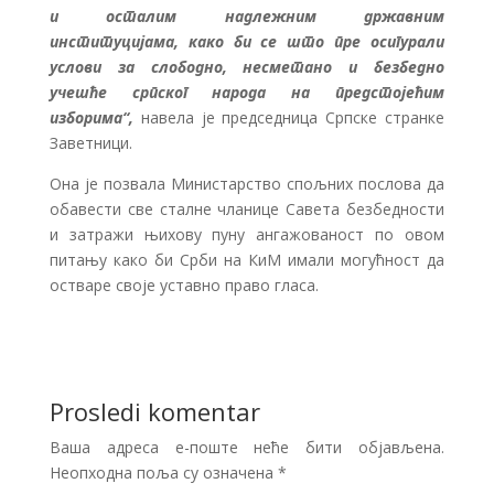
и осталим надлежним државним
институцијама, како би се што пре осигурали
услови за слободно, несметано и безбедно
учешће српског народа на предстојећим
изборима“,
навела је председница Српске странке
Заветници.
Она је позвала Министарство спољних послова да
обавести све сталне чланице Савета безбедности
и затражи њихову пуну ангажованост по овом
питању како би Срби на КиМ имали могућност да
остваре своје уставно право гласа.
Prosledi komentar
Ваша адреса е-поште неће бити објављена.
Неопходна поља су означена
*