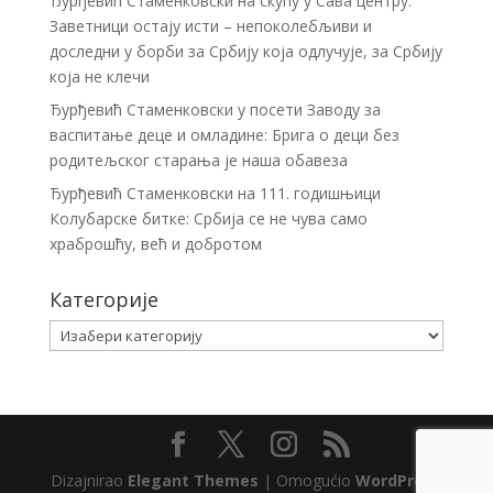
Ђурђевић Стаменковски на скупу у Сава центру:
Заветници остају исти – непоколебљиви и
доследни у борби за Србију која одлучује, за Србију
која не клечи
Ђурђевић Стаменковски у посети Заводу за
васпитање деце и омладине: Брига о деци без
родитељског старања је наша обавеза
Ђурђевић Стаменковски на 111. годишњици
Колубарске битке: Србија се не чува само
храброшћу, већ и добротом
Категорије
Категорије
Dizajnirao
Elegant Themes
| Omogućio
WordPress