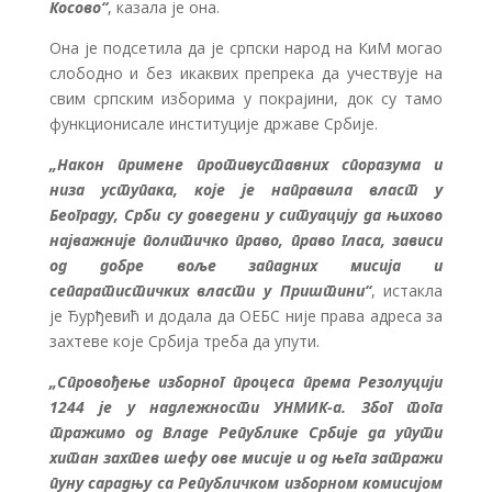
Косово“
, казала је она.
Она је подсетила да је српски народ на КиМ могао
слободно и без икаквих препрека да учествује на
свим српским изборима у покрајини, док су тамо
функционисале институције државе Србије.
„Након примене противуставних споразума и
низа уступака, које је направила власт у
Београду, Срби су доведени у ситуацију да њихово
најважније политичко право, право гласа, зависи
од добре воље западних мисија и
сепаратистичких власти у Приштини“
, истакла
је Ђурђевић и додала да ОЕБС није права адреса за
захтеве које Србија треба да упути.
„Спровођење изборног процеса према Резолуцији
1244 је у надлежности УНМИК-а. Због тога
тражимо од Владе Републике Србије да упути
хитан захтев шефу ове мисије и од њега затражи
пуну сарадњу са Републичком изборном комисијом