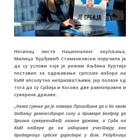
Носилац листе Националног окупљања,
Милица Ђурђевић Стаменковски поручила је
да су услови које је режим Аљбина Куртија
поставио за одржавање српских избора на
КиМ апсолутно неприхватљиви, јер полазе од
тога да су Србија и Косово две равноправне и
суверене државе.
„Нема сумње да је намера Приштине да и по овом
питању демонстрира силу и примора Београд да
призна суверенитет лажне државе, а Србе на
КиМ натера да на изборима учествују као
припадници српске дијаспоре у тзв. Републици