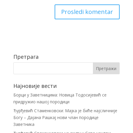
Претрага
Најновије вести
Борци у Заветницима: Новица Тодосијевић се
придружио нашој породици
Ђурђевић Стаменковски: Мајка је биће најсличније
Богу – Дајана Рашкај нови члан породице
Заветника