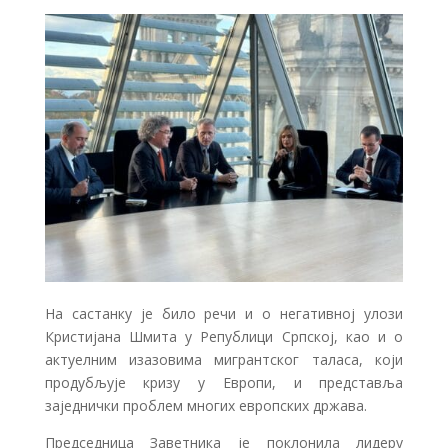
На састанку је било речи и о негативној улози
Кристијана Шмита у Републици Српској, као и о
актуелним изазовима мигрантског таласа, који
продубљује кризу у Европи, и представља
заједнички проблем многих европских држава.
Председница Заветника је поклонила лидеру