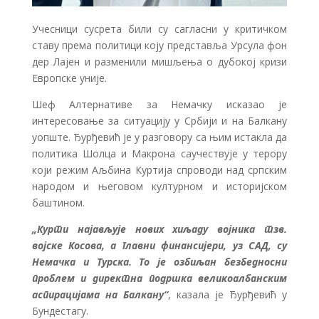
Учесници сусрета били су сагласни у критичком
ставу према политици коју представља Урсула фон
дер Лајен и разменили мишљења о дубокој кризи
Европске уније.
Шеф Алтернативе за Немачку исказао је
интересовање за ситуацију у Србији и на Балкану
уопште. Ђурђевић је у разговору са њим истакла да
политика Шолца и Макрона саучествује у терору
који режим Аљбина Куртија спроводи над српским
народом и његовом културном и историјском
баштином.
„Курти најављује нових хиљаду војника тзв.
војске Косова, а главни финансијери, уз САД, су
Немачка и Турска. То је озбиљан безбедносни
проблем и директна подршка великоалбанским
аспирацијама на Балкану“
, казала је Ђурђевић у
Бундестагу.