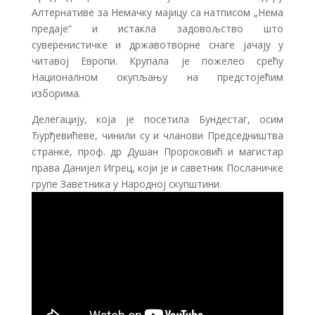
Алтернативе за Немачку мајицу са натписом „Нема
предаје“ и истакла задовољство што
суверенистичке и државотворне снаге јачају у
читавој Европи. Крупала је пожелео срећу
Националном окупљању на предстојећим
изборима.
Делегацију, која је посетила Бундестаг, осим
Ђурђевићеве, чинили су и чланови Председништва
странке, проф. др Душан Пророковић и магистар
права Данијел Игрец, који је и саветник Посланичке
групе Заветника у Народној скупштини.