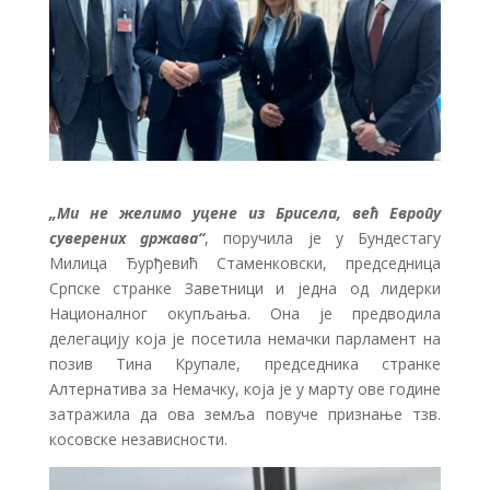
„Ми не желимо уцене из Брисела, већ Европу
суверених држава“
, поручила је у Бундестагу
Милица Ђурђевић Стаменковски, председница
Српске странке Заветници и једна од лидерки
Националног окупљања. Она је предводила
делегацију која је посетила немачки парламент на
позив Тина Крупале, председника странке
Алтернатива за Немачку, која је у марту ове године
затражила да ова земља повуче признање тзв.
косовске независности.