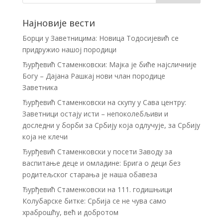
Најновије вести
Борци у Заветницима: Новица Тодосијевић се
придружио нашој породици
Ђурђевић Стаменковски: Мајка је биће најсличније
Богу – Дајана Рашкај нови члан породице
Заветника
Ђурђевић Стаменковски на скупу у Сава центру:
Заветници остају исти – непоколебљиви и
доследни у борби за Србију која одлучује, за Србију
која не клечи
Ђурђевић Стаменковски у посети Заводу за
васпитање деце и омладине: Брига о деци без
родитељског старања је наша обавеза
Ђурђевић Стаменковски на 111. годишњици
Колубарске битке: Србија се не чува само
храброшћу, већ и добротом