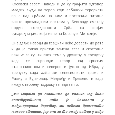
Косовски завет. Наводи и да су графити одговор
младих људи на терор који албански терористи
врше над Србима на КиМ и поставља питање
зашто прозападним елитама у Београду сметају
поруке солидарности Срба са својим
сународницима који живе на Косову и Метохији.
Она даље наводи да графити неће довести до рата
и да је такав приступ замена теза и скретање
пажње са суштинских тема у друштву, у тренутку
када се спроводи терор над српским
становништвом и северно и јужно од Ибра, у
тренутку када албански сецесионисти траже и
Рашку и Бујановац, Медвеђу и Прешево и када
имају отворену подршку запада за то.
„Ми морамо да схватимо да колико год били
конструктивни, што је похвално у
међународном поретку, ми нећемо променити
њихове ставове, јер они за то имају ветар у леђа