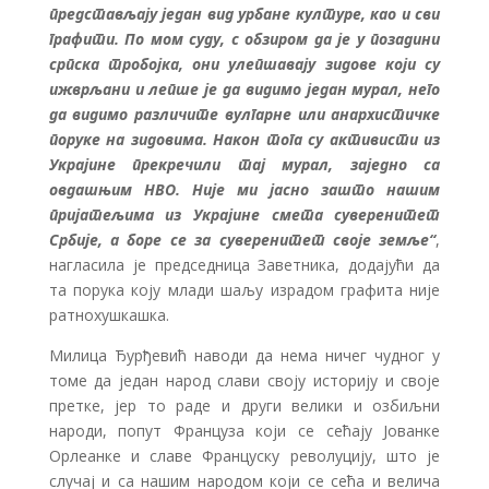
представљају један вид урбане културе, као и сви
графити. По мом суду, с обзиром да је у позадини
српска тробојка, они улепшавају зидове који су
ижврљани и лепше је да видимо један мурал, него
да видимо различите вулгарне или анархистичке
поруке на зидовима. Након тога су активисти из
Украјине прекречили тај мурал, заједно са
овдашњим НВО. Није ми јасно зашто нашим
пријатељима из Украјине смета суверенитет
Србије, а боре се за суверенитет своје земље“
,
нагласила је председница Заветника, додајући да
та порука коју млади шаљу израдом графита није
ратнохушкашка.
Милица Ђурђевић наводи да нема ничег чудног у
томе да један народ слави своју историју и своје
претке, јер то раде и други велики и озбиљни
народи, попут Француза који се сећају Јованке
Орлеанке и славе Француску револуцију, што је
случај и са нашим народом који се сећа и велича