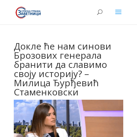
Докле ће нам синови
Брозових генерала
бранити да славимо
своју историју? –
Милица Ђурђевић
Стаменковски