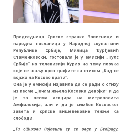
Председница Српске странке Заветници и
народна посланица у Народној скупштини
Републике Србије, Милица Ђурђевић
Стаменковски, гостовала је у емисији „Пулс
Србије“ на телевизији Курир на тему порука
које се шаљу кроз графите са стихом „Кад се
војска на Косово врати“.
Она је у емисији изјавила да се ради о стиху
из песме „Јечам жњела Косовка девојка“ и да
је та песма асоцира на митрополита
Амфилохија, али и да је симбол Косовског
завета и српске вишевековне тежње ка
слободи.
„Ти стихови појавили су се овде у Београду,