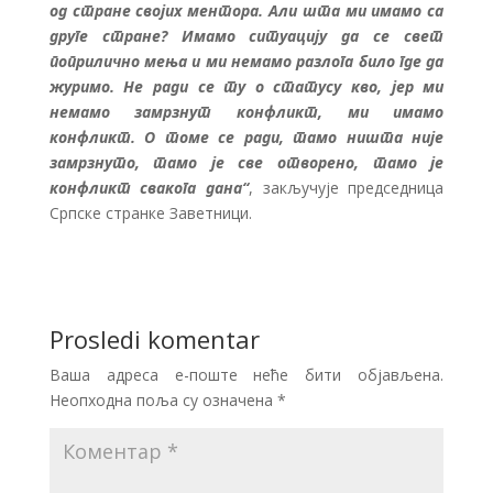
од стране својих ментора. Али шта ми имамо са
друге стране? Имамо ситуацију да се свет
поприлично мења и ми немамо разлога било где да
журимо. Не ради се ту о статусу кво, јер ми
немамо замрзнут конфликт, ми имамо
конфликт. О томе се ради, тамо ништа није
замрзнуто, тамо је све отворено, тамо је
конфликт свакога дана“
, закључује председница
Српске странке Заветници.
Prosledi komentar
Ваша адреса е-поште неће бити објављена.
Неопходна поља су означена
*