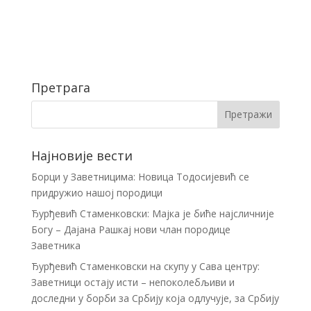
Претрага
Најновије вести
Борци у Заветницима: Новица Тодосијевић се
придружио нашој породици
Ђурђевић Стаменковски: Мајка је биће најсличније
Богу – Дајана Рашкај нови члан породице
Заветника
Ђурђевић Стаменковски на скупу у Сава центру:
Заветници остају исти – непоколебљиви и
доследни у борби за Србију која одлучује, за Србију