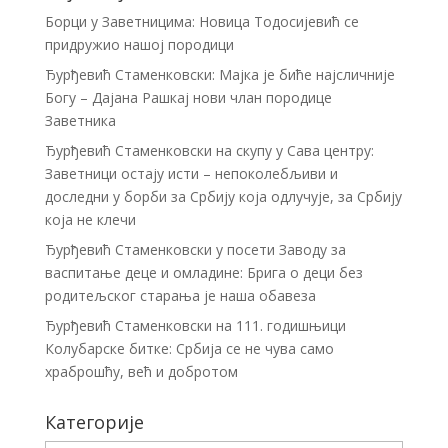
Борци у Заветницима: Новица Тодосијевић се
придружио нашој породици
Ђурђевић Стаменковски: Мајка је биће најсличније
Богу – Дајана Рашкај нови члан породице
Заветника
Ђурђевић Стаменковски на скупу у Сава центру:
Заветници остају исти – непоколебљиви и
доследни у борби за Србију која одлучује, за Србију
која не клечи
Ђурђевић Стаменковски у посети Заводу за
васпитање деце и омладине: Брига о деци без
родитељског старања је наша обавеза
Ђурђевић Стаменковски на 111. годишњици
Колубарске битке: Србија се не чува само
храброшћу, већ и добротом
Категорије