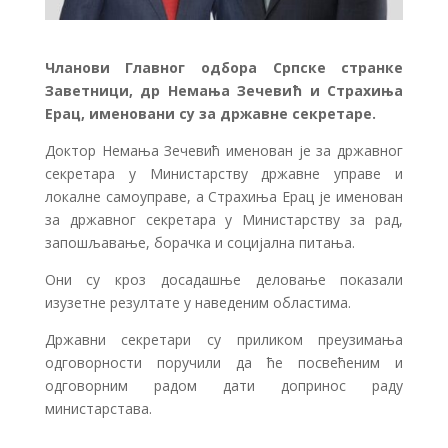
Чланови Главног одбора Српске странке
Заветници, др Немања Зечевић и Страхиња
Ерац, именовани су за државне секретаре.
Доктор Немања Зечевић именован је за државног
секретара у Министарству државне управе и
локалне самоуправе, а Страхиња Ерац је именован
за државног секретара у Министарству за рад,
запошљавање, борачка и социјална питања.
Они су кроз досадашње деловање показали
изузетне резултате у наведеним областима.
Државни секретари су приликом преузимања
одговорности поручили да ће посвећеним и
одговорним радом дати допринос раду
министарстава.