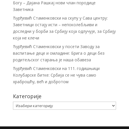
Богу – Дајана Рашкај нови члан породице
Заветника
Ђурђевић Стаменковски на скупу у Сава центру:
Заветници остају исти – непоколебљиви и
доследни у борби за Србију која одлучује, за Србију
која не клечи
Ђурђевић Стаменковски у посети Заводу за
васпитање деце и омладине: Брига о деци без
родитељског старања је наша обавеза
Ђурђевић Стаменковски на 111. годишњици
Колубарске битке: Србија се не чува само
храброшћу, већ и добротом
Категорије
Категорије