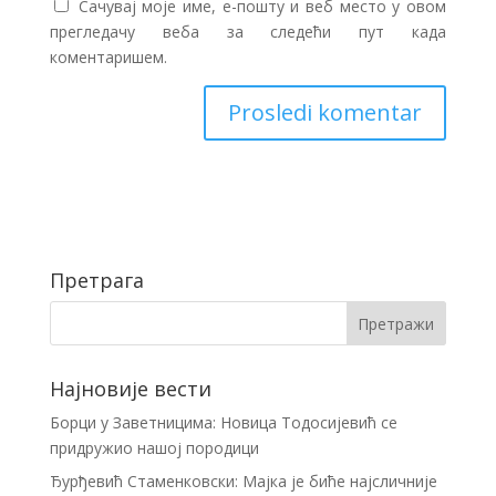
Сачувај моје име, е-пошту и веб место у овом
прегледачу веба за следећи пут када
коментаришем.
Претрага
Најновије вести
Борци у Заветницима: Новица Тодосијевић се
придружио нашој породици
Ђурђевић Стаменковски: Мајка је биће најсличније