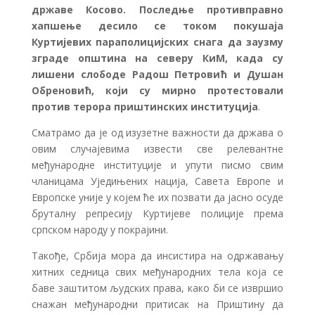
државе Косово. Последње противправно
хапшење десило се током покушаја
Куртијевих параполицијских снага да заузму
зграде општина на северу КиМ, када су
лишени слободе Радош Петровић и Душан
Обреновић, који су мирно протестовали
против терора приштинских институција
.
Сматрамо да је од изузетне важности да држава о
овим случајевима извести све релевантне
међународне институције и упути писмо свим
чланицама Уједињених нација, Савета Европе и
Европске уније у којем ће их позвати да јасно осуде
бруталну репресију Куртијеве полиције према
српском народу у покрајини.
Такође, Србија мора да инсистира на одржавању
хитних седница свих међународних тела која се
баве заштитом људских права, како би се извршио
снажан међународни притисак на Приштину да