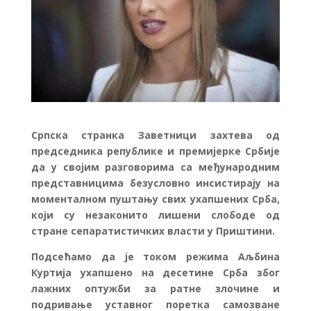
Српска странка Заветници захтева од
председника републике и премијерке Србије
да у својим разговорима са међународним
представницима безусловно инсистирају на
моменталном пуштању свих ухапшених Срба,
који су незаконито лишени слободе од
стране сепаратистичких власти у Приштини.
Подсећамо да је током режима Аљбина
Куртија ухапшено на десетине Срба због
лажних оптужби за ратне злочине и
подривање уставног поретка самозване