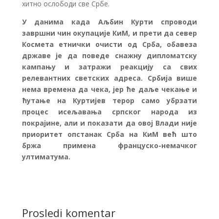
хитно ослободи све Србе.
У данима када Аљбин Курти спроводи
завршни чин окупације КиМ, и прети да север
Космета етнички очисти од Срба, обавеза
државе је да поведе снажну дипломатску
кампању и затражи реакцију са свих
релевантних светских адреса. Србија више
нема времена да чека, јер ће даље чекање и
ћутање на Куртијев терор само убрзати
процес исељавања српског народа из
покрајине, али и показати да овој Влади није
приоритет опстанак Срба на КиМ већ што
бржа примена француско-немачког
ултиматума.
Prosledi komentar