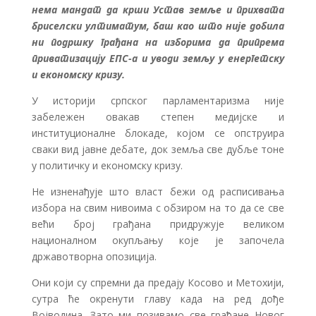
нема мандат да крши Устав земље и прихвата
бриселски ултиматум, баш као што није добила
ни подршку грађана на изборима да припрема
приватизацију ЕПС-а и уводи земљу у енергетску
и економску кризу.
У историји српског парламентаризма није
забележен овакав степен медијске и
институционалне блокаде, којом се опструира
сваки вид јавне дебате, док земља све дубље тоне
у политичку и економску кризу.
Не изненађује што власт бежи од расписивања
избора на свим нивоима с обзиром на то да се све
већи број грађана придружује великом
националном окупљању које је започела
државотворна опозиција.
Они који су спремни да предају Косово и Метохији,
сутра ће окренути главу када на ред дође
Војводина. Зато ми позивамо све грађане Новог