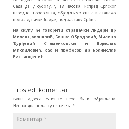
Сада да у суботу, у 18 часова, испред Српског
народног позоришта, објединимо снаге и станемо
под заједнички барјак, под заставу Србије.
На скупу ће говорити страначки лидери др
Милош Јовановић, Бошко Обрадовић, Милица
Ђурђевић Стаменковски и Војислав
Михаиловић, као и професор др Бранислав
Ристивојевић.
Prosledi komentar
Ваша адреса е-поште неће бити објављена.
Неопходна поља су означена
*