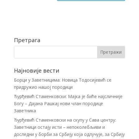
Претрага
Најновије вести
Борци у Заветницима: Новица Тодосијевић се
придружио нашој породици
Ђурђевић Стаменковски: Мајка је биће најсличније
Богу – Дајана Рашкај нови члан породице
Заветника
Ђурђевић Стаменковски на скупу у Сава центру:
Заветници остају исти – непоколебљиви и
доследни у борби за Србију која одлучује, за Србију