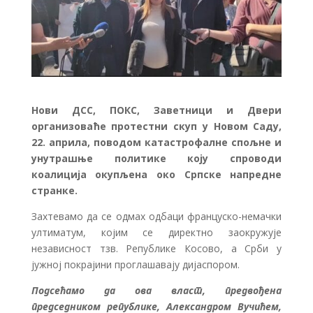
Нови ДСС, ПОКС, Заветници и Двери
организоваће протестни скуп у Новом Саду,
22. априла, поводом катастрофалне спољне и
унутрашње политике коју спроводи
коалиција окупљена око Српске напредне
странке.
Захтевамо да се одмах одбаци француско-немачки
ултиматум, којим се директно заокружује
независност тзв. Републике Косово, а Срби у
јужној покрајини проглашавају дијаспором.
Подсећамо да ова власт, предвођена
председником републике, Александром Вучићем,