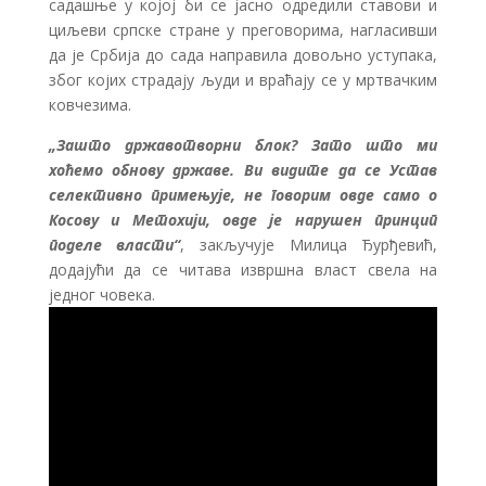
садашње у којој би се јасно одредили ставови и
циљеви српске стране у преговорима, нагласивши
да је Србија до сада направила довољно уступака,
због којих страдају људи и враћају се у мртвачким
ковчезима.
„Зашто државотворни блок? Зато што ми
хоћемо обнову државе. Ви видите да се Устав
селективно примењује, не говорим овде само о
Косову и Метохији, овде је нарушен принцип
поделе власти“
, закључује Милица Ђурђевић,
додајући да се читава извршна власт свела на
једног човека.