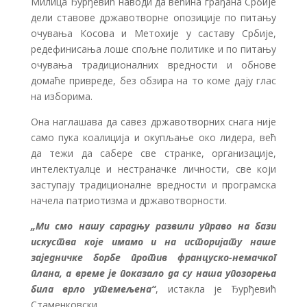
Милица Ђурђевић наводи да већина грађана Србије
дели ставове државотворне опозиције по питању
очувања Косова и Метохије у саставу Србије,
редефинисања лоше спољне политике и по питању
очувања традиционалних вредности и обнове
домаће привреде, без обзира на то коме дају глас
на изборима.
Она наглашава да савез државотворних снага није
само пука коалиција и окупљање око лидера, већ
да тежи да сабере све странке, организације,
интелектуалце и нестраначке личности, све који
заступају традиционалне вредности и програмска
начела патриотизма и државотворности.
„Ми смо нашу сарадњу развили управо на бази
искуства које имамо и на историјату наше
заједничке борбе против француско-немачког
плана, а време је показало да су наша упозорења
била врло утемељена“
, истакла је Ђурђевић
Стаменковски.