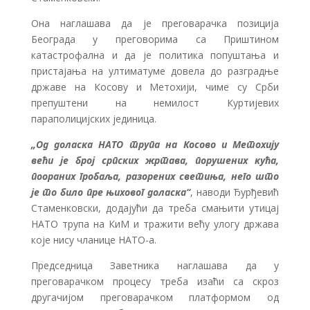
Она наглашава да је преговарачка позиција
Београда у преговорима са Приштином
катастрофална и да је политика попуштања и
пристајања на ултиматуме довела до разградње
државе на Косову и Метохији, чиме су Срби
препуштени на немилост Куртијевих
параполицијских јединица.
„Од доласка НАТО трупа на Косово и Метохију
већи је број српских жртава, порушених кућа,
поораних гробаља, разорених светиња, него што
је то било пре њиховог доласка“
, наводи Ђурђевић
Стаменковски, додајући да треба смањити утицај
НАТО трупа на КиМ и тражити већу улогу држава
које нису чланице НАТО-а.
Председница Заветника наглашава да у
преговарачком процесу треба изаћи са скроз
другачијом преговарачком платформом од