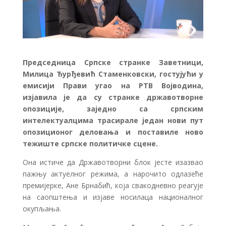
Председница Српске странке Заветници,
Милица Ђурђевић Стаменковски, гостујући у
емисији Прави угао на РТВ Војводина,
изјавила је да су странке државотворне
опозиције, заједно са српским
интелектуалцима трасирале један нови пут
опозиционог деловања и поставиле ново
тежиште српске политичке сцене.
Она истиче да Државотворни блок јесте изазвао
пажњу актуелног режима, а нарочито одлазеће
премијерке, Ане Брнабић, која свакодневно реагује
на саопштења и изјаве носилаца националног
окупљања.