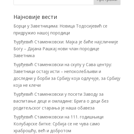
Најновије вести
Борци у Заветницима: Новица Тодосијевић се
придружио нашој породици
Ђурђевић Стаменковски: Мајка је биће најсличније
Богу – Дајана Рашкај нови члан породице
Заветника
Ђурђевић Стаменковски на скупу у Сава центру:
Заветници остају исти – непоколебљиви и
доследни у борби за Србију која одлучује, за Србију
која не клечи
Ђурђевић Стаменковски у посети Заводу за
васпитање деце и омладине: Брига о деци без
родитељског старања је наша обавеза
Ђурђевић Стаменковски на 111. годишњици
Колубарске битке: Србија се не чува само
храброшћу, већ и добротом